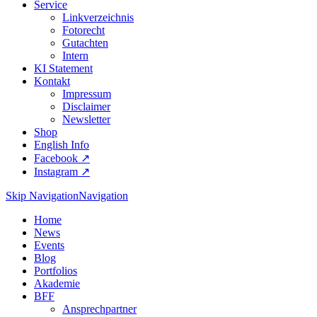
Service
Linkverzeichnis
Fotorecht
Gutachten
Intern
KI Statement
Kontakt
Impressum
Disclaimer
Newsletter
Shop
English Info
Facebook ↗︎
Instagram ↗︎
Skip Navigation
Navigation
Home
News
Events
Blog
Portfolios
Akademie
BFF
Ansprechpartner