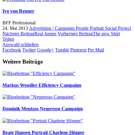
Ivo von Renner
BFF Professional
24. Mai 2013
Advertising / Campaign
People
Portrait
Social Project
Nächster Beitrag
Real Jumps
Vorheriger Beitrag
The new Shirt
Teilen
Auswahl schließen
Facebook
Twitter
Google+
Tumblr
Pinterest
Per Mail
Weitere Beiträge
Markus Wendler
Efficiency Campaign
Dominik Mentzos
Nespresso Campaign
Beate Hansen
Portrait Charlene Högger