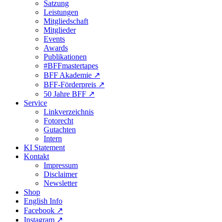
Satzung
Leistungen
Mitgliedschaft
Mitglieder
Events
Awards
Publikationen
#BFFmastertapes
BFF Akademie ↗︎
BFF-Förderpreis ↗︎
50 Jahre BFF ↗︎
Service
Linkverzeichnis
Fotorecht
Gutachten
Intern
KI Statement
Kontakt
Impressum
Disclaimer
Newsletter
Shop
English Info
Facebook ↗︎
Instagram ↗︎