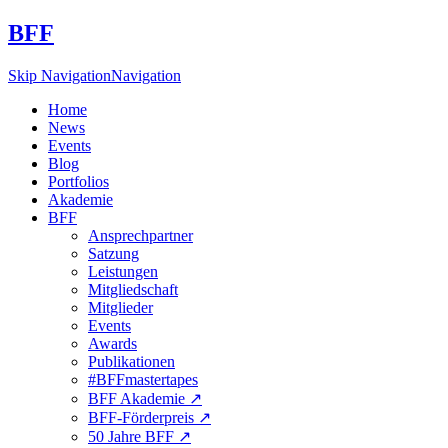
BFF
Skip Navigation
Navigation
Home
News
Events
Blog
Portfolios
Akademie
BFF
Ansprechpartner
Satzung
Leistungen
Mitgliedschaft
Mitglieder
Events
Awards
Publikationen
#BFFmastertapes
BFF Akademie ↗︎
BFF-Förderpreis ↗︎
50 Jahre BFF ↗︎