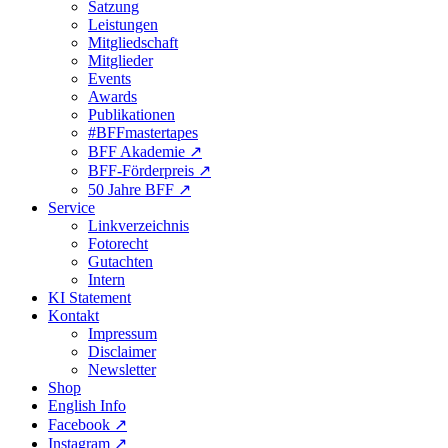
Satzung
Leistungen
Mitgliedschaft
Mitglieder
Events
Awards
Publikationen
#BFFmastertapes
BFF Akademie ↗︎
BFF-Förderpreis ↗︎
50 Jahre BFF ↗︎
Service
Linkverzeichnis
Fotorecht
Gutachten
Intern
KI Statement
Kontakt
Impressum
Disclaimer
Newsletter
Shop
English Info
Facebook ↗︎
Instagram ↗︎