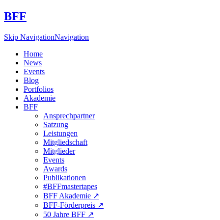
BFF
Skip Navigation
Navigation
Home
News
Events
Blog
Portfolios
Akademie
BFF
Ansprechpartner
Satzung
Leistungen
Mitgliedschaft
Mitglieder
Events
Awards
Publikationen
#BFFmastertapes
BFF Akademie ↗︎
BFF-Förderpreis ↗︎
50 Jahre BFF ↗︎