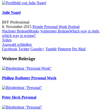
Julie Nagel
BFF Professional
8. November 2015
People
Personal Work
Portrait
Nächster Beitrag
Monks
Vorheriger Beitrag
Which way is right,
which way is wrong?
Teilen
Auswahl schließen
Facebook
Twitter
Google+
Tumblr
Pinterest
Per Mail
Weitere Beiträge
Philipp Rathmer
Personal Work
Peter Heck
Personal