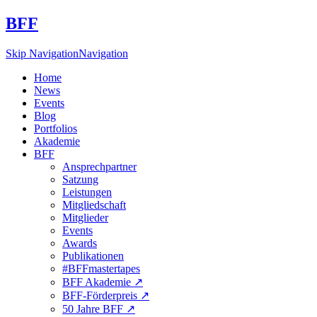
BFF
Skip Navigation
Navigation
Home
News
Events
Blog
Portfolios
Akademie
BFF
Ansprechpartner
Satzung
Leistungen
Mitgliedschaft
Mitglieder
Events
Awards
Publikationen
#BFFmastertapes
BFF Akademie ↗︎
BFF-Förderpreis ↗︎
50 Jahre BFF ↗︎