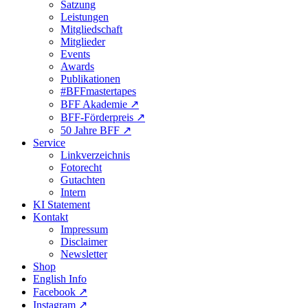
Satzung
Leistungen
Mitgliedschaft
Mitglieder
Events
Awards
Publikationen
#BFFmastertapes
BFF Akademie ↗︎
BFF-Förderpreis ↗︎
50 Jahre BFF ↗︎
Service
Linkverzeichnis
Fotorecht
Gutachten
Intern
KI Statement
Kontakt
Impressum
Disclaimer
Newsletter
Shop
English Info
Facebook ↗︎
Instagram ↗︎