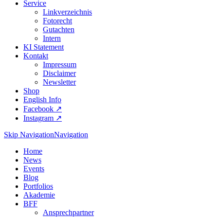
Service
Linkverzeichnis
Fotorecht
Gutachten
Intern
KI Statement
Kontakt
Impressum
Disclaimer
Newsletter
Shop
English Info
Facebook ↗︎
Instagram ↗︎
Skip Navigation
Navigation
Home
News
Events
Blog
Portfolios
Akademie
BFF
Ansprechpartner