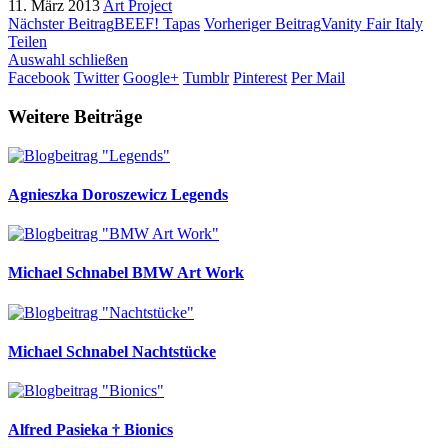
11. März 2013
Art Project
Nächster Beitrag
BEEF! Tapas
Vorheriger Beitrag
Vanity Fair Italy
Teilen
Auswahl schließen
Facebook
Twitter
Google+
Tumblr
Pinterest
Per Mail
Weitere Beiträge
Agnieszka Doroszewicz
Legends
Michael Schnabel
BMW Art Work
Michael Schnabel
Nachtstücke
Alfred Pasieka †
Bionics