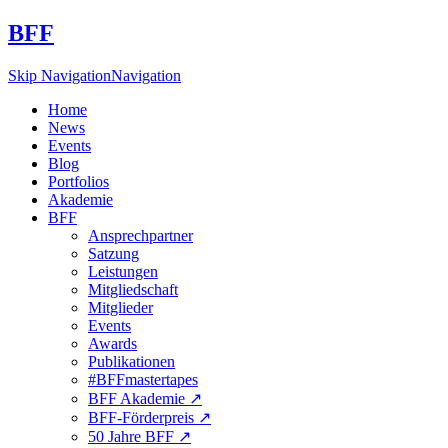
BFF
Skip Navigation
Navigation
Home
News
Events
Blog
Portfolios
Akademie
BFF
Ansprechpartner
Satzung
Leistungen
Mitgliedschaft
Mitglieder
Events
Awards
Publikationen
#BFFmastertapes
BFF Akademie ↗︎
BFF-Förderpreis ↗︎
50 Jahre BFF ↗︎