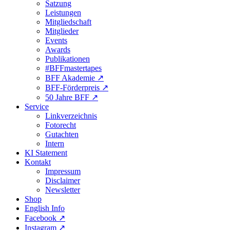
Satzung
Leistungen
Mitgliedschaft
Mitglieder
Events
Awards
Publikationen
#BFFmastertapes
BFF Akademie ↗︎
BFF-Förderpreis ↗︎
50 Jahre BFF ↗︎
Service
Linkverzeichnis
Fotorecht
Gutachten
Intern
KI Statement
Kontakt
Impressum
Disclaimer
Newsletter
Shop
English Info
Facebook ↗︎
Instagram ↗︎