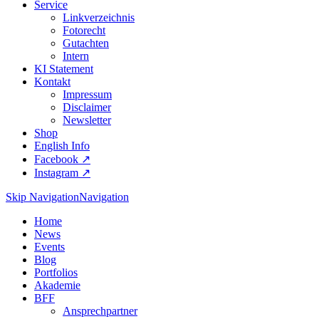
Service
Linkverzeichnis
Fotorecht
Gutachten
Intern
KI Statement
Kontakt
Impressum
Disclaimer
Newsletter
Shop
English Info
Facebook ↗︎
Instagram ↗︎
Skip Navigation
Navigation
Home
News
Events
Blog
Portfolios
Akademie
BFF
Ansprechpartner