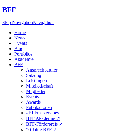
BFF
Skip Navigation
Navigation
Home
News
Events
Blog
Portfolios
Akademie
BFF
Ansprechpartner
Satzung
Leistungen
Mitgliedschaft
Mitglieder
Events
Awards
Publikationen
#BFFmastertapes
BFF Akademie ↗︎
BFF-Förderpreis ↗︎
50 Jahre BFF ↗︎