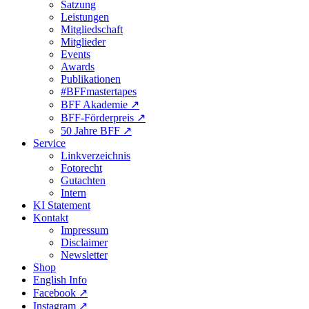
Satzung
Leistungen
Mitgliedschaft
Mitglieder
Events
Awards
Publikationen
#BFFmastertapes
BFF Akademie ↗︎
BFF-Förderpreis ↗︎
50 Jahre BFF ↗︎
Service
Linkverzeichnis
Fotorecht
Gutachten
Intern
KI Statement
Kontakt
Impressum
Disclaimer
Newsletter
Shop
English Info
Facebook ↗︎
Instagram ↗︎