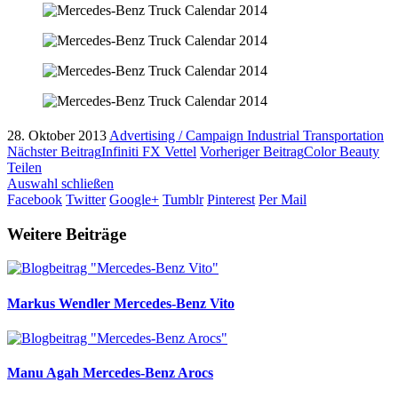
28. Oktober 2013
Advertising / Campaign
Industrial
Transportation
Nächster Beitrag
Infiniti FX Vettel
Vorheriger Beitrag
Color Beauty
Teilen
Auswahl schließen
Facebook
Twitter
Google+
Tumblr
Pinterest
Per Mail
Weitere Beiträge
Markus Wendler
Mercedes-Benz Vito
Manu Agah
Mercedes-Benz Arocs