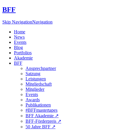
BFF
Skip Navigation
Navigation
Home
News
Events
Blog
Portfolios
Akademie
BFF
Ansprechpartner
Satzung
Leistungen
Mitgliedschaft
Mitglieder
Events
Awards
Publikationen
#BFFmastertapes
BFF Akademie ↗︎
BFF-Förderpreis ↗︎
50 Jahre BFF ↗︎