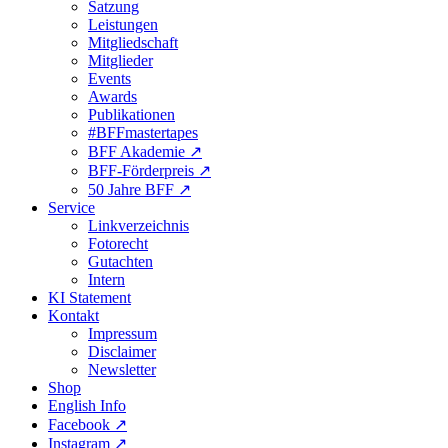
Satzung
Leistungen
Mitgliedschaft
Mitglieder
Events
Awards
Publikationen
#BFFmastertapes
BFF Akademie ↗︎
BFF-Förderpreis ↗︎
50 Jahre BFF ↗︎
Service
Linkverzeichnis
Fotorecht
Gutachten
Intern
KI Statement
Kontakt
Impressum
Disclaimer
Newsletter
Shop
English Info
Facebook ↗︎
Instagram ↗︎