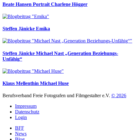
Beate Hansen
Portrait Charlene Högger
Steffen Jänicke
Emika
Steffen Jänicke
Michael Nast „Generation Beziehungs-
Unfähig“
Klaus Mellenthin
Michael Huse
Berufsverband Freie Fotografen und Filmgestalter e.V.
© 2026
Impressum
Datenschutz
Login
BFF
News
Blog