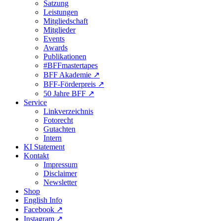
Satzung
Leistungen
Mitgliedschaft
Mitglieder
Events
Awards
Publikationen
#BFFmastertapes
BFF Akademie ↗︎
BFF-Förderpreis ↗︎
50 Jahre BFF ↗︎
Service
Linkverzeichnis
Fotorecht
Gutachten
Intern
KI Statement
Kontakt
Impressum
Disclaimer
Newsletter
Shop
English Info
Facebook ↗︎
Instagram ↗︎