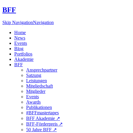
BFF
Skip Navigation
Navigation
Home
News
Events
Blog
Portfolios
Akademie
BFF
Ansprechpartner
Satzung
Leistungen
Mitgliedschaft
Mitglieder
Events
Awards
Publikationen
#BFFmastertapes
BFF Akademie ↗︎
BFF-Förderpreis ↗︎
50 Jahre BFF ↗︎