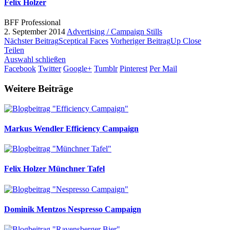
Felix Holzer
BFF Professional
2. September 2014
Advertising / Campaign
Stills
Nächster Beitrag
Sceptical Faces
Vorheriger Beitrag
Up Close
Teilen
Auswahl schließen
Facebook
Twitter
Google+
Tumblr
Pinterest
Per Mail
Weitere Beiträge
Markus Wendler
Efficiency Campaign
Felix Holzer
Münchner Tafel
Dominik Mentzos
Nespresso Campaign