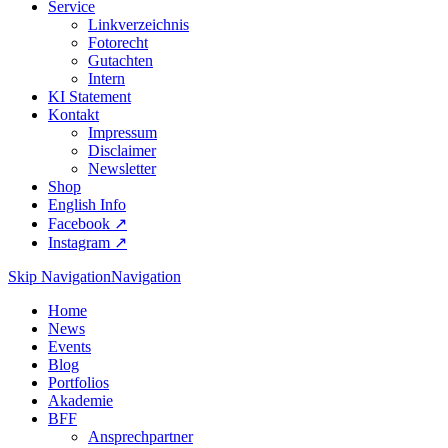
Service
Linkverzeichnis
Fotorecht
Gutachten
Intern
KI Statement
Kontakt
Impressum
Disclaimer
Newsletter
Shop
English Info
Facebook ↗︎
Instagram ↗︎
Skip Navigation
Navigation
Home
News
Events
Blog
Portfolios
Akademie
BFF
Ansprechpartner