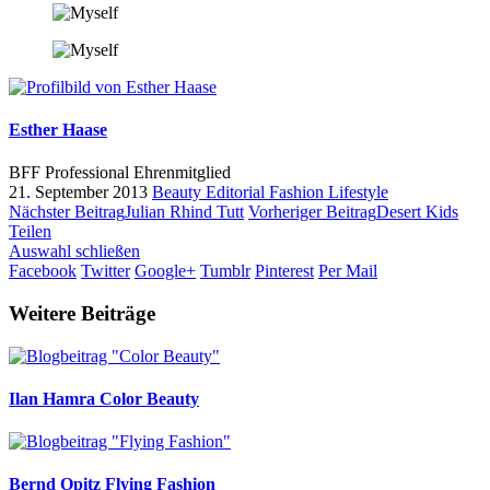
Esther Haase
BFF Professional
Ehrenmitglied
21. September 2013
Beauty
Editorial
Fashion
Lifestyle
Nächster Beitrag
Julian Rhind Tutt
Vorheriger Beitrag
Desert Kids
Teilen
Auswahl schließen
Facebook
Twitter
Google+
Tumblr
Pinterest
Per Mail
Weitere Beiträge
Ilan Hamra
Color Beauty
Bernd Opitz
Flying Fashion