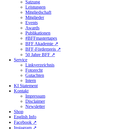
Satzung
Leistungen
Mitgliedschaft
Mitglieder
Events
Awards
Publikationen
#BFFmastertapes
BFF Akademie ↗︎
BFF-Förderpreis ↗︎
50 Jahre BFF ↗︎
Service
Linkverzeichnis
Fotorecht
Gutachten
Intern
KI Statement
Kontakt
Impressum
Disclaimer
Newsletter
Shop
English Info
Facebook ↗︎
Instagram ↗︎