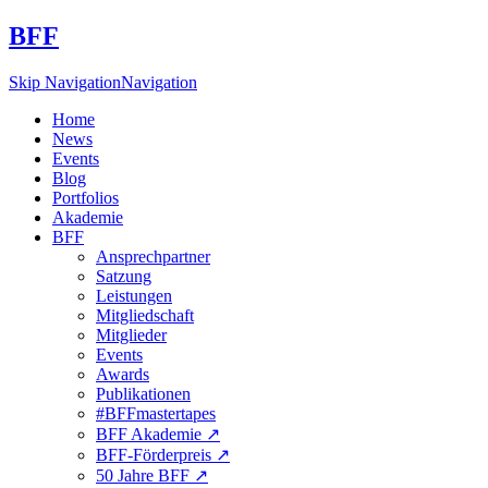
BFF
Skip Navigation
Navigation
Home
News
Events
Blog
Portfolios
Akademie
BFF
Ansprechpartner
Satzung
Leistungen
Mitgliedschaft
Mitglieder
Events
Awards
Publikationen
#BFFmastertapes
BFF Akademie ↗︎
BFF-Förderpreis ↗︎
50 Jahre BFF ↗︎