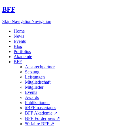
BFF
Skip Navigation
Navigation
Home
News
Events
Blog
Portfolios
Akademie
BFF
Ansprechpartner
Satzung
Leistungen
Mitgliedschaft
Mitglieder
Events
Awards
Publikationen
#BFFmastertapes
BFF Akademie ↗︎
BFF-Förderpreis ↗︎
50 Jahre BFF ↗︎