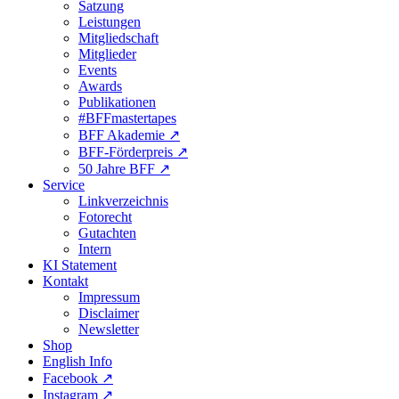
Satzung
Leistungen
Mitgliedschaft
Mitglieder
Events
Awards
Publikationen
#BFFmastertapes
BFF Akademie ↗︎
BFF-Förderpreis ↗︎
50 Jahre BFF ↗︎
Service
Linkverzeichnis
Fotorecht
Gutachten
Intern
KI Statement
Kontakt
Impressum
Disclaimer
Newsletter
Shop
English Info
Facebook ↗︎
Instagram ↗︎