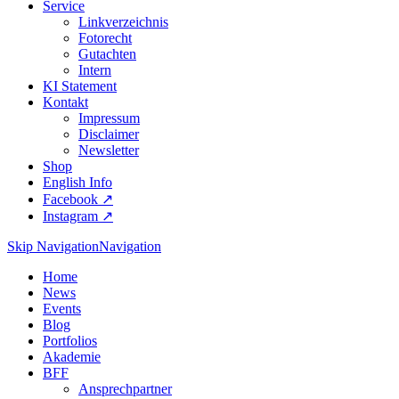
Service
Linkverzeichnis
Fotorecht
Gutachten
Intern
KI Statement
Kontakt
Impressum
Disclaimer
Newsletter
Shop
English Info
Facebook ↗︎
Instagram ↗︎
Skip Navigation
Navigation
Home
News
Events
Blog
Portfolios
Akademie
BFF
Ansprechpartner