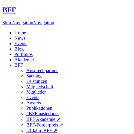
BFF
Skip Navigation
Navigation
Home
News
Events
Blog
Portfolios
Akademie
BFF
Ansprechpartner
Satzung
Leistungen
Mitgliedschaft
Mitglieder
Events
Awards
Publikationen
#BFFmastertapes
BFF Akademie ↗︎
BFF-Förderpreis ↗︎
50 Jahre BFF ↗︎