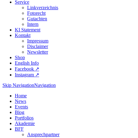
Service
Linkverzeichnis
Fotorecht
Gutachten
Intern
KI Statement
Kontakt
Impressum
Disclaimer
Newsletter
Shop
English Info
Facebook ↗︎
Instagram ↗︎
Skip Navigation
Navigation
Home
News
Events
Blog
Portfolios
Akademie
BFF
Ansprechpartner