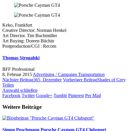
Keko, Frankfurt
Creative Director: Norman Henkel
Art Director. Tim Buchmüller
Art Buying: Doreen Büchin
Postproduction/CGI : Recom
Thomas Strogalski
BFF Professional
8. Februar 2015
Advertising / Campaign
Transportation
Nächster Beitrag
365_Dezember
Vorheriger Beitrag
Shades of Grey
Teilen
Auswahl schließen
Facebook
Twitter
Google+
Tumblr
Pinterest
Per Mail
Weitere Beiträge
Simon Puschmann
Porsche Cayman GT4 Clubsport