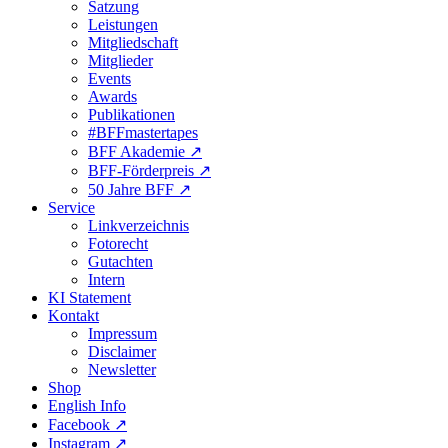
Satzung
Leistungen
Mitgliedschaft
Mitglieder
Events
Awards
Publikationen
#BFFmastertapes
BFF Akademie ↗︎
BFF-Förderpreis ↗︎
50 Jahre BFF ↗︎
Service
Linkverzeichnis
Fotorecht
Gutachten
Intern
KI Statement
Kontakt
Impressum
Disclaimer
Newsletter
Shop
English Info
Facebook ↗︎
Instagram ↗︎