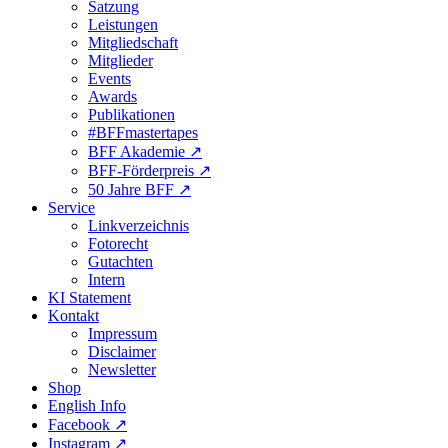
Satzung
Leistungen
Mitgliedschaft
Mitglieder
Events
Awards
Publikationen
#BFFmastertapes
BFF Akademie ↗︎
BFF-Förderpreis ↗︎
50 Jahre BFF ↗︎
Service
Linkverzeichnis
Fotorecht
Gutachten
Intern
KI Statement
Kontakt
Impressum
Disclaimer
Newsletter
Shop
English Info
Facebook ↗︎
Instagram ↗︎