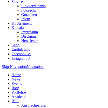
Service
Linkverzeichnis
Fotorecht
Gutachten
Intern
KI Statement
Kontakt
Impressum
Disclaimer
Newsletter
Shop
English Info
Facebook ↗︎
Instagram ↗︎
Skip Navigation
Navigation
Home
News
Events
Blog
Portfolios
Akademie
BFF
Ansprechpartner