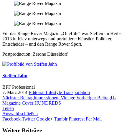
Für das Range Rover Magazin „OneLife“ war Steffen im Herbst
2013 in Kiev unterwegs und porträtierte Künstler, Politiker,
Entscheider – und den Range Rover Sport.
Postproduction: Zerone Düsseldorf
Steffen Jahn
BFF Professional
7. März 2014
Editorial
Lifestyle
Transportation
Nächster Beitrag
Impressionen: Vintage
Vorheriger Beitrag
U-
Magazine Cover HUNDREDS
Teilen
Auswahl schließen
Facebook
Twitter
Google+
Tumblr
Pinterest
Per Mail
Weitere Beiträge