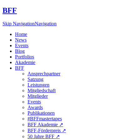
BFF
Skip Navigation
Navigation
Home
News
Events
Blog
Portfolios
Akademie
BFF
Ansprechpartner
Satzung
Leistungen
Mitgliedschaft
Mitglieder
Events
Awards
Publikationen
#BFFmastertapes
BFF Akademie ↗︎
BFF-Förderpreis ↗︎
50 Jahre BFF ↗︎