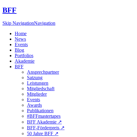
BFF
Skip Navigation
Navigation
Home
News
Events
Blog
Portfolios
Akademie
BFF
Ansprechpartner
Satzung
Leistungen
Mitgliedschaft
Mitglieder
Events
Awards
Publikationen
#BFFmastertapes
BFF Akademie ↗︎
BFF-Förderpreis ↗︎
50 Jahre BFF ↗︎