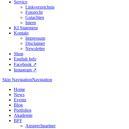
Service
Linkverzeichnis
Fotorecht
Gutachten
Intern
KI Statement
Kontakt
Impressum
Disclaimer
Newsletter
Shop
English Info
Facebook ↗︎
Instagram ↗︎
Skip Navigation
Navigation
Home
News
Events
Blog
Portfolios
Akademie
BFF
Ansprechpartner