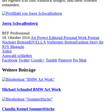
des eigenen Ichs zum Ausdruck bringen, sind diese Arbeiten
entstanden.
Joerg Schwalfenberg
BFF Professional
18. Oktober 2016
Art Project
Editorial
Personal Work
Portrait
Nächster Beitrag
RIVELLA
Vorheriger Beitrag
Fashion Story für
JOY Magazin
Teilen
Auswahl schließen
Facebook
Twitter
Google+
Tumblr
Pinterest
Per Mail
Weitere Beiträge
Michael Schnabel
BMW Art Work
Claudia Kempf
Sommerfrische