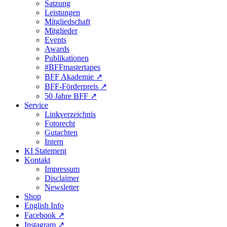
Satzung
Leistungen
Mitgliedschaft
Mitglieder
Events
Awards
Publikationen
#BFFmastertapes
BFF Akademie ↗︎
BFF-Förderpreis ↗︎
50 Jahre BFF ↗︎
Service
Linkverzeichnis
Fotorecht
Gutachten
Intern
KI Statement
Kontakt
Impressum
Disclaimer
Newsletter
Shop
English Info
Facebook ↗︎
Instagram ↗︎