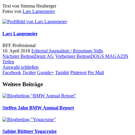
Text von Simona Heuberger
Fotos von
Lars Langemeier
Lars Langemeier
BFF Professional
10. April 2018
Editorial
Journalism / Reportage
Stills
Nächster Beitrag
Deutz AG
Vorheriger Beitrag
DOGS MAGAZIN
Teilen
Auswahl schließen
Facebook
Twitter
Google+
Tumblr
Pinterest
Per Mail
Weitere Beiträge
Steffen Jahn
BMW Annual Report
Sabine Büttner
Yogacruise