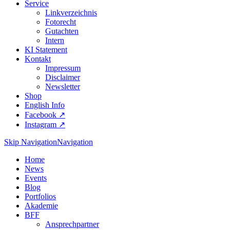
Service
Linkverzeichnis
Fotorecht
Gutachten
Intern
KI Statement
Kontakt
Impressum
Disclaimer
Newsletter
Shop
English Info
Facebook ↗︎
Instagram ↗︎
Skip Navigation
Navigation
Home
News
Events
Blog
Portfolios
Akademie
BFF
Ansprechpartner