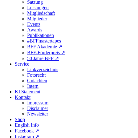
Satzung
Leistungen
Mitgliedschaft
Mitglieder
Events
Awards
Publikationen
#BFFmastertapes
BFF Akademie ↗︎
BFF-Förderpreis ↗︎
50 Jahre BFF ↗︎
Service
Linkverzeichnis
Fotorecht
Gutachten
Intern
KI Statement
Kontakt
Impressum
Disclaimer
Newsletter
Shop
English Info
Facebook ↗︎
Instagram ↗︎