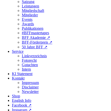
Satzung
Leistungen
Mitgliedschaft
Mitglieder
Events
Awards
Publikationen
#BFFmastertapes
BFF Akademie ↗︎
BFF-Förderpreis ↗︎
50 Jahre BFF ↗︎
Service
Linkverzeichnis
Fotorecht
Gutachten
Intern
KI Statement
Kontakt
Impressum
Disclaimer
Newsletter
Shop
English Info
Facebook ↗︎
Instagram ↗︎