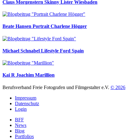
Claus Morgenstern
Skinny Lister Wiesbaden
Beate Hansen
Portrait Charlene Högger
Michael Schnabel
Lifestyle Ford Spain
Kai R Joachim
Marillion
Berufsverband Freie Fotografen und Filmgestalter e.V.
© 2026
Impressum
Datenschutz
Login
BFF
News
Blog
Portfolios