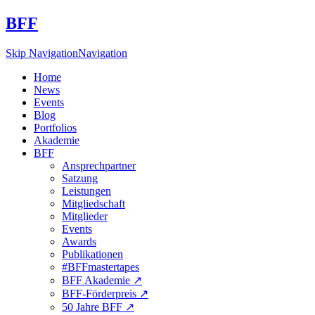
BFF
Skip Navigation
Navigation
Home
News
Events
Blog
Portfolios
Akademie
BFF
Ansprechpartner
Satzung
Leistungen
Mitgliedschaft
Mitglieder
Events
Awards
Publikationen
#BFFmastertapes
BFF Akademie ↗︎
BFF-Förderpreis ↗︎
50 Jahre BFF ↗︎