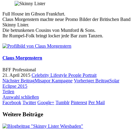
Full House im Gibson Frankfurt.
Claus Morgenstern machte neue Promo Bilder der Britischen Band
Skinny Lister.
Die betrunkenen Cousins von Mumford & Sons.
Ihr Rumpel-Folk bringt locker jede Bar zum Tanzen.
Claus Morgenstern
BFF Professional
21. April 2015
Celebrity
Lifestyle
People
Portrait
Nächster Beitrag
Misapor Kampagne
Vorheriger Beitrag
Solar
Eclipse 2015
Teilen
Auswahl schließen
Facebook
Twitter
Google+
Tumblr
Pinterest
Per Mail
Weitere Beiträge