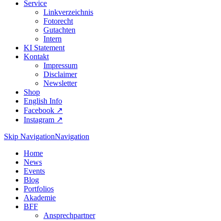
Service
Linkverzeichnis
Fotorecht
Gutachten
Intern
KI Statement
Kontakt
Impressum
Disclaimer
Newsletter
Shop
English Info
Facebook ↗︎
Instagram ↗︎
Skip Navigation
Navigation
Home
News
Events
Blog
Portfolios
Akademie
BFF
Ansprechpartner