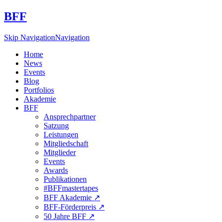
BFF
Skip Navigation
Navigation
Home
News
Events
Blog
Portfolios
Akademie
BFF
Ansprechpartner
Satzung
Leistungen
Mitgliedschaft
Mitglieder
Events
Awards
Publikationen
#BFFmastertapes
BFF Akademie ↗︎
BFF-Förderpreis ↗︎
50 Jahre BFF ↗︎