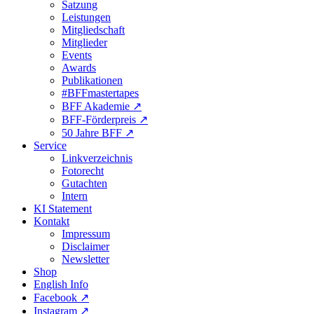
Satzung
Leistungen
Mitgliedschaft
Mitglieder
Events
Awards
Publikationen
#BFFmastertapes
BFF Akademie ↗︎
BFF-Förderpreis ↗︎
50 Jahre BFF ↗︎
Service
Linkverzeichnis
Fotorecht
Gutachten
Intern
KI Statement
Kontakt
Impressum
Disclaimer
Newsletter
Shop
English Info
Facebook ↗︎
Instagram ↗︎