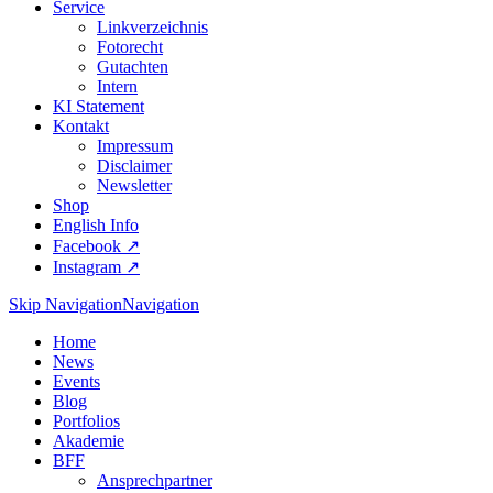
Service
Linkverzeichnis
Fotorecht
Gutachten
Intern
KI Statement
Kontakt
Impressum
Disclaimer
Newsletter
Shop
English Info
Facebook ↗︎
Instagram ↗︎
Skip Navigation
Navigation
Home
News
Events
Blog
Portfolios
Akademie
BFF
Ansprechpartner