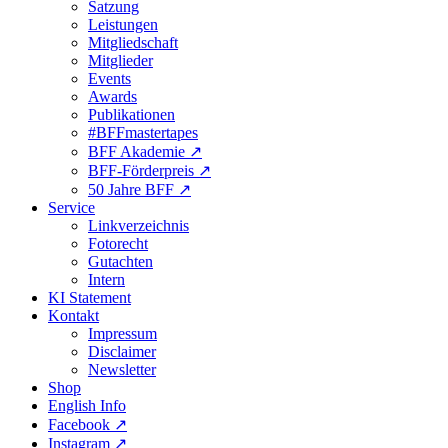
Satzung
Leistungen
Mitgliedschaft
Mitglieder
Events
Awards
Publikationen
#BFFmastertapes
BFF Akademie ↗︎
BFF-Förderpreis ↗︎
50 Jahre BFF ↗︎
Service
Linkverzeichnis
Fotorecht
Gutachten
Intern
KI Statement
Kontakt
Impressum
Disclaimer
Newsletter
Shop
English Info
Facebook ↗︎
Instagram ↗︎