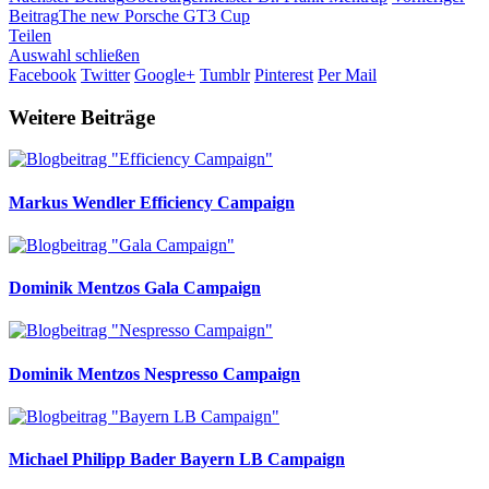
Beitrag
The new Porsche GT3 Cup
Teilen
Auswahl schließen
Facebook
Twitter
Google+
Tumblr
Pinterest
Per Mail
Weitere Beiträge
Markus Wendler
Efficiency Campaign
Dominik Mentzos
Gala Campaign
Dominik Mentzos
Nespresso Campaign
Michael Philipp Bader
Bayern LB Campaign