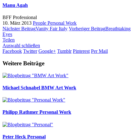
Manu Agah
BFF Professional
10. März 2013
People
Personal Work
Nächster Beitrag
Vanity Fair Italy
Vorheriger Beitrag
Breathtaking
Eyes
Teilen
Auswahl schließen
Facebook
Twitter
Google+
Tumblr
Pinterest
Per Mail
Weitere Beiträge
Michael Schnabel
BMW Art Work
Philipp Rathmer
Personal Work
Peter Heck
Personal