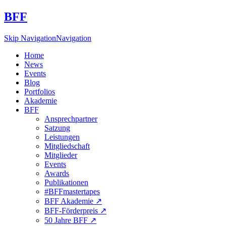
BFF
Skip Navigation
Navigation
Home
News
Events
Blog
Portfolios
Akademie
BFF
Ansprechpartner
Satzung
Leistungen
Mitgliedschaft
Mitglieder
Events
Awards
Publikationen
#BFFmastertapes
BFF Akademie ↗︎
BFF-Förderpreis ↗︎
50 Jahre BFF ↗︎