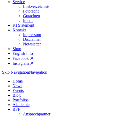
Service
Linkverzeichnis
Fotorecht
Gutachten
Intern
KI Statement
Kontakt
Impressum
Disclaimer
Newsletter
Shop
English Info
Facebook ↗︎
Instagram ↗︎
Skip Navigation
Navigation
Home
News
Events
Blog
Portfolios
Akademie
BFF
Ansprechpartner