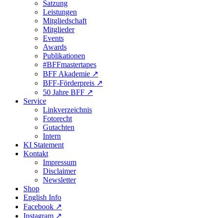
Satzung
Leistungen
Mitgliedschaft
Mitglieder
Events
Awards
Publikationen
#BFFmastertapes
BFF Akademie ↗︎
BFF-Förderpreis ↗︎
50 Jahre BFF ↗︎
Service
Linkverzeichnis
Fotorecht
Gutachten
Intern
KI Statement
Kontakt
Impressum
Disclaimer
Newsletter
Shop
English Info
Facebook ↗︎
Instagram ↗︎