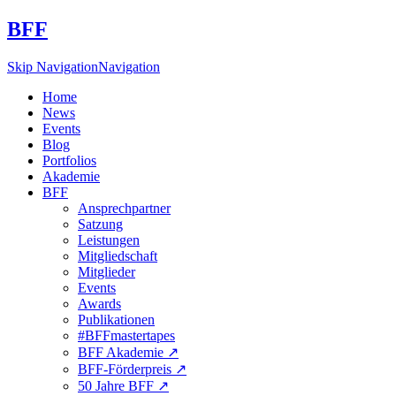
BFF
Skip Navigation
Navigation
Home
News
Events
Blog
Portfolios
Akademie
BFF
Ansprechpartner
Satzung
Leistungen
Mitgliedschaft
Mitglieder
Events
Awards
Publikationen
#BFFmastertapes
BFF Akademie ↗︎
BFF-Förderpreis ↗︎
50 Jahre BFF ↗︎