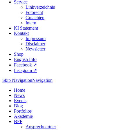
Service
Linkverzeichnis
Fotorecht
Gutachten
Intern
KI Statement
Kontakt
Impressum
Disclaimer
Newsletter
Shop
English Info
Facebook ↗︎
Instagram ↗︎
Skip Navigation
Navigation
Home
News
Events
Blog
Portfolios
Akademie
BFF
Ansprechpartner