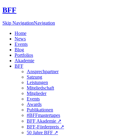
BFF
Skip Navigation
Navigation
Home
News
Events
Blog
Portfolios
Akademie
BFF
Ansprechpartner
Satzung
Leistungen
Mitgliedschaft
Mitglieder
Events
Awards
Publikationen
#BFFmastertapes
BFF Akademie ↗︎
BFF-Förderpreis ↗︎
50 Jahre BFF ↗︎