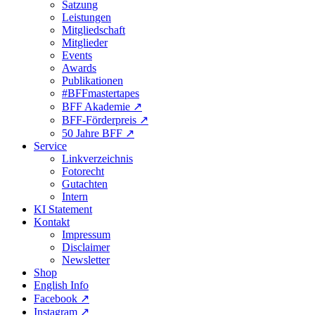
Satzung
Leistungen
Mitgliedschaft
Mitglieder
Events
Awards
Publikationen
#BFFmastertapes
BFF Akademie ↗︎
BFF-Förderpreis ↗︎
50 Jahre BFF ↗︎
Service
Linkverzeichnis
Fotorecht
Gutachten
Intern
KI Statement
Kontakt
Impressum
Disclaimer
Newsletter
Shop
English Info
Facebook ↗︎
Instagram ↗︎