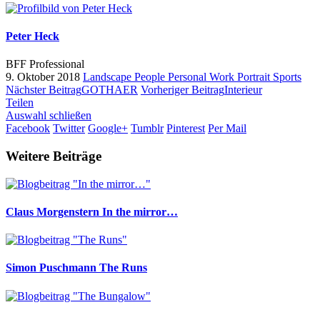
Peter Heck
BFF Professional
9. Oktober 2018
Landscape
People
Personal Work
Portrait
Sports
Nächster Beitrag
GOTHAER
Vorheriger Beitrag
Interieur
Teilen
Auswahl schließen
Facebook
Twitter
Google+
Tumblr
Pinterest
Per Mail
Weitere Beiträge
Claus Morgenstern
In the mirror…
Simon Puschmann
The Runs