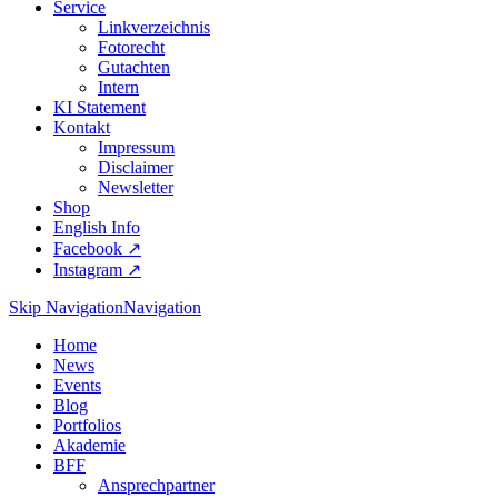
Service
Linkverzeichnis
Fotorecht
Gutachten
Intern
KI Statement
Kontakt
Impressum
Disclaimer
Newsletter
Shop
English Info
Facebook ↗︎
Instagram ↗︎
Skip Navigation
Navigation
Home
News
Events
Blog
Portfolios
Akademie
BFF
Ansprechpartner