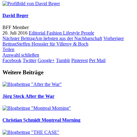
David Beger
BFF Member
20. Juli 2016
Editorial
Fashion
Lifestyle
People
Nächster Beitrag
Am liebsten aus der Nachbarschaft
Vorheriger
Beitrag
Steffen Henssler für Villeroy & Boch
Teilen
Auswahl schließen
Facebook
Twitter
Google+
Tumblr
Pinterest
Per Mail
Weitere Beiträge
Jörg Steck
After the War
Christian Schmidt
Montreal Morning