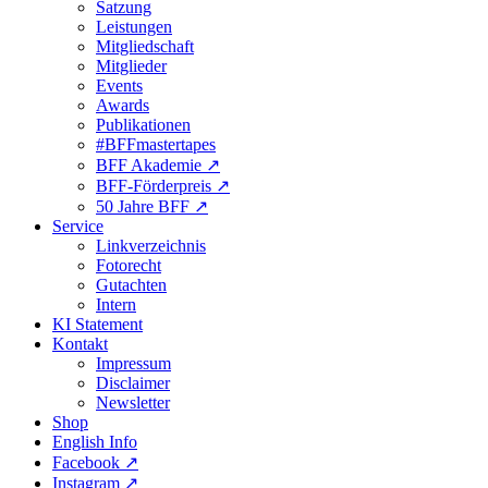
Satzung
Leistungen
Mitgliedschaft
Mitglieder
Events
Awards
Publikationen
#BFFmastertapes
BFF Akademie ↗︎
BFF-Förderpreis ↗︎
50 Jahre BFF ↗︎
Service
Linkverzeichnis
Fotorecht
Gutachten
Intern
KI Statement
Kontakt
Impressum
Disclaimer
Newsletter
Shop
English Info
Facebook ↗︎
Instagram ↗︎