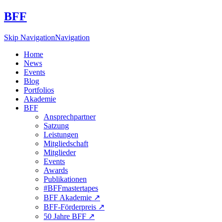
BFF
Skip Navigation
Navigation
Home
News
Events
Blog
Portfolios
Akademie
BFF
Ansprechpartner
Satzung
Leistungen
Mitgliedschaft
Mitglieder
Events
Awards
Publikationen
#BFFmastertapes
BFF Akademie ↗︎
BFF-Förderpreis ↗︎
50 Jahre BFF ↗︎