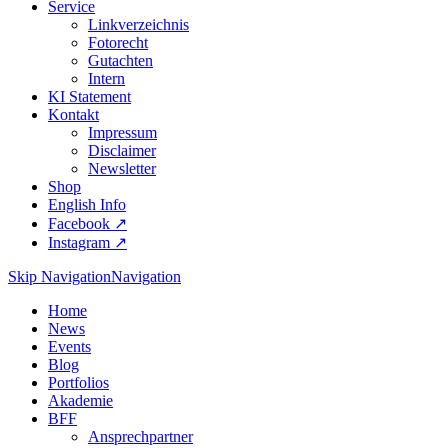
Service
Linkverzeichnis
Fotorecht
Gutachten
Intern
KI Statement
Kontakt
Impressum
Disclaimer
Newsletter
Shop
English Info
Facebook ↗︎
Instagram ↗︎
Skip Navigation
Navigation
Home
News
Events
Blog
Portfolios
Akademie
BFF
Ansprechpartner