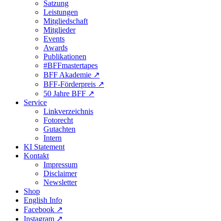
Satzung
Leistungen
Mitgliedschaft
Mitglieder
Events
Awards
Publikationen
#BFFmastertapes
BFF Akademie ↗︎
BFF-Förderpreis ↗︎
50 Jahre BFF ↗︎
Service
Linkverzeichnis
Fotorecht
Gutachten
Intern
KI Statement
Kontakt
Impressum
Disclaimer
Newsletter
Shop
English Info
Facebook ↗︎
Instagram ↗︎