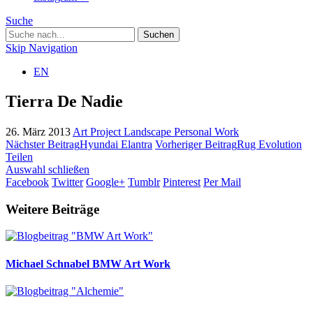
Suche
Skip Navigation
EN
Tierra De Nadie
26. März 2013
Art Project
Landscape
Personal Work
Nächster Beitrag
Hyundai Elantra
Vorheriger Beitrag
Rug Evolution
Teilen
Auswahl schließen
Facebook
Twitter
Google+
Tumblr
Pinterest
Per Mail
Weitere Beiträge
Michael Schnabel
BMW Art Work