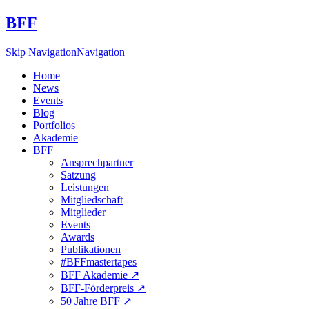
BFF
Skip Navigation
Navigation
Home
News
Events
Blog
Portfolios
Akademie
BFF
Ansprechpartner
Satzung
Leistungen
Mitgliedschaft
Mitglieder
Events
Awards
Publikationen
#BFFmastertapes
BFF Akademie ↗︎
BFF-Förderpreis ↗︎
50 Jahre BFF ↗︎