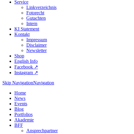
Service
Linkverzeichnis
Fotorecht
Gutachten
Intern
KI Statement
Kontakt
Impressum
Disclaimer
Newsletter
Shop
English Info
Facebook ↗︎
Instagram ↗︎
Skip Navigation
Navigation
Home
News
Events
Blog
Portfolios
Akademie
BFF
Ansprechpartner