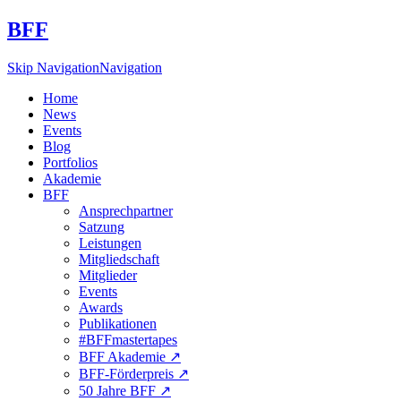
BFF
Skip Navigation
Navigation
Home
News
Events
Blog
Portfolios
Akademie
BFF
Ansprechpartner
Satzung
Leistungen
Mitgliedschaft
Mitglieder
Events
Awards
Publikationen
#BFFmastertapes
BFF Akademie ↗︎
BFF-Förderpreis ↗︎
50 Jahre BFF ↗︎