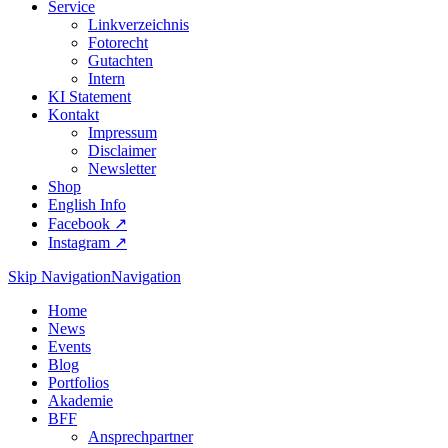
Service
Linkverzeichnis
Fotorecht
Gutachten
Intern
KI Statement
Kontakt
Impressum
Disclaimer
Newsletter
Shop
English Info
Facebook ↗︎
Instagram ↗︎
Skip Navigation
Navigation
Home
News
Events
Blog
Portfolios
Akademie
BFF
Ansprechpartner