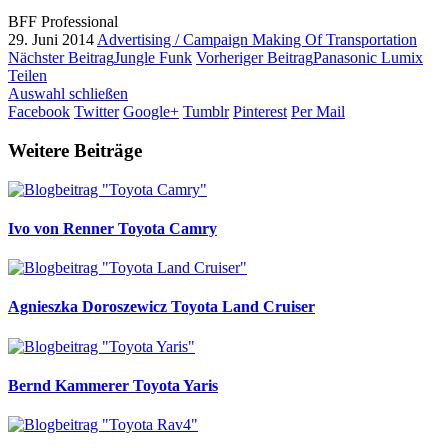
BFF Professional
29. Juni 2014
Advertising / Campaign
Making Of
Transportation
Nächster Beitrag
Jungle Funk
Vorheriger Beitrag
Panasonic Lumix
Teilen
Auswahl schließen
Facebook
Twitter
Google+
Tumblr
Pinterest
Per Mail
Weitere Beiträge
Ivo von Renner
Toyota Camry
Agnieszka Doroszewicz
Toyota Land Cruiser
Bernd Kammerer
Toyota Yaris