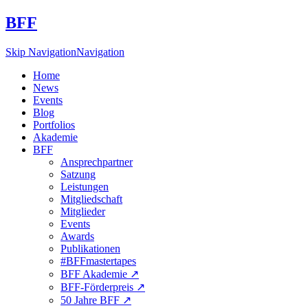
BFF
Skip Navigation
Navigation
Home
News
Events
Blog
Portfolios
Akademie
BFF
Ansprechpartner
Satzung
Leistungen
Mitgliedschaft
Mitglieder
Events
Awards
Publikationen
#BFFmastertapes
BFF Akademie ↗︎
BFF-Förderpreis ↗︎
50 Jahre BFF ↗︎