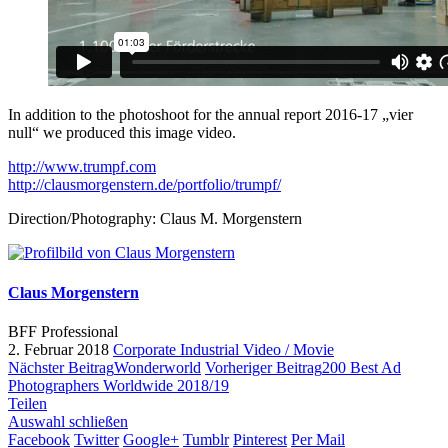
In addition to the photoshoot for the annual report 2016-17 „vier
null“ we produced this image video.
http://www.trumpf.com
http://clausmorgenstern.de/portfolio/trumpf/
Direction/Photography: Claus M. Morgenstern
Claus Morgenstern
BFF Professional
2. Februar 2018
Corporate
Industrial
Video / Movie
Nächster Beitrag
Wonderworld
Vorheriger Beitrag
200 Best Ad
Photographers Worldwide 2018/19
Teilen
Auswahl schließen
Facebook
Twitter
Google+
Tumblr
Pinterest
Per Mail