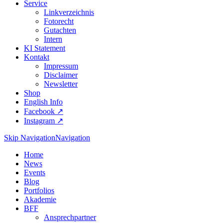
Service
Linkverzeichnis
Fotorecht
Gutachten
Intern
KI Statement
Kontakt
Impressum
Disclaimer
Newsletter
Shop
English Info
Facebook ↗︎
Instagram ↗︎
Skip Navigation
Navigation
Home
News
Events
Blog
Portfolios
Akademie
BFF
Ansprechpartner