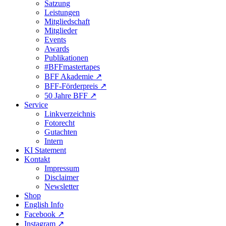
Satzung
Leistungen
Mitgliedschaft
Mitglieder
Events
Awards
Publikationen
#BFFmastertapes
BFF Akademie ↗︎
BFF-Förderpreis ↗︎
50 Jahre BFF ↗︎
Service
Linkverzeichnis
Fotorecht
Gutachten
Intern
KI Statement
Kontakt
Impressum
Disclaimer
Newsletter
Shop
English Info
Facebook ↗︎
Instagram ↗︎