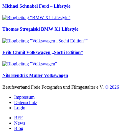
Michael Schnabel
Ford – Lifestyle
Thomas Strogalski
BMW X1 Lifestyle
Erik Chmil
Volkswagen „Sochi Edition“
Nils Hendrik Müller
Volkswagen
Berufsverband Freie Fotografen und Filmgestalter e.V.
© 2026
Impressum
Datenschutz
Login
BFF
News
Blog