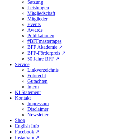
Satzung
Leistungen
Mitgliedschaft
Mitglieder
Events
Awards
Publikationen
#BFFmastertapes
BFF Akademie ↗︎
BFF-Förderpreis ↗︎
50 Jahre BFF ↗︎
Service
Linkverzeichnis
Fotorecht
Gutachten
Intern
KI Statement
Kontakt
Impressum
Disclaimer
Newsletter
Shop
English Info
Facebook ↗︎
Instagram ↗︎