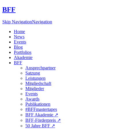
BFF
Skip Navigation
Navigation
Home
News
Events
Blog
Portfolios
Akademie
BFF
Ansprechpartner
Satzung
Leistungen
Mitgliedschaft
Mitglieder
Events
Awards
Publikationen
#BFFmastertapes
BFF Akademie ↗︎
BFF-Förderpreis ↗︎
50 Jahre BFF ↗︎