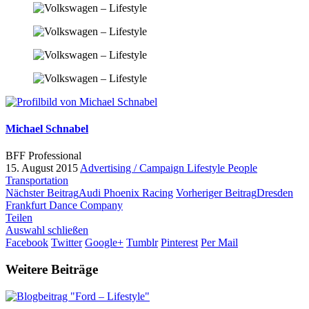
Michael Schnabel
BFF Professional
15. August 2015
Advertising / Campaign
Lifestyle
People
Transportation
Nächster Beitrag
Audi Phoenix Racing
Vorheriger Beitrag
Dresden
Frankfurt Dance Company
Teilen
Auswahl schließen
Facebook
Twitter
Google+
Tumblr
Pinterest
Per Mail
Weitere Beiträge