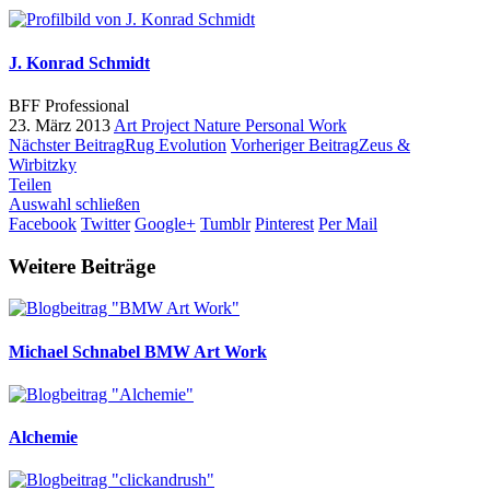
J. Konrad Schmidt
BFF Professional
23. März 2013
Art Project
Nature
Personal Work
Nächster Beitrag
Rug Evolution
Vorheriger Beitrag
Zeus &
Wirbitzky
Teilen
Auswahl schließen
Facebook
Twitter
Google+
Tumblr
Pinterest
Per Mail
Weitere Beiträge
Michael Schnabel
BMW Art Work
Alchemie