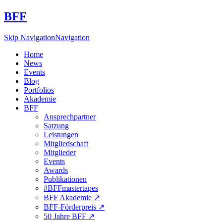
BFF
Skip Navigation
Navigation
Home
News
Events
Blog
Portfolios
Akademie
BFF
Ansprechpartner
Satzung
Leistungen
Mitgliedschaft
Mitglieder
Events
Awards
Publikationen
#BFFmastertapes
BFF Akademie ↗︎
BFF-Förderpreis ↗︎
50 Jahre BFF ↗︎