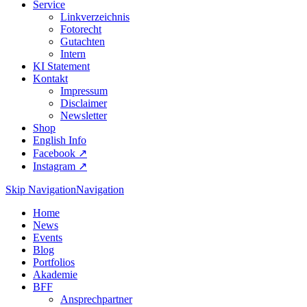
Service
Linkverzeichnis
Fotorecht
Gutachten
Intern
KI Statement
Kontakt
Impressum
Disclaimer
Newsletter
Shop
English Info
Facebook ↗︎
Instagram ↗︎
Skip Navigation
Navigation
Home
News
Events
Blog
Portfolios
Akademie
BFF
Ansprechpartner