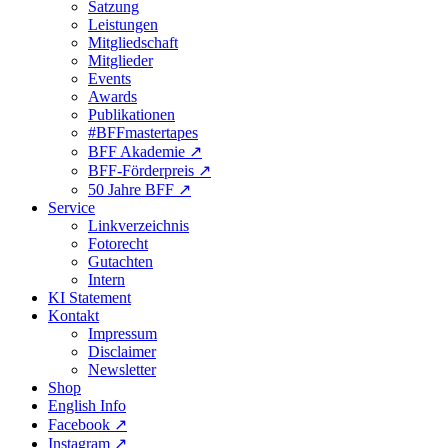
Satzung
Leistungen
Mitgliedschaft
Mitglieder
Events
Awards
Publikationen
#BFFmastertapes
BFF Akademie ↗︎
BFF-Förderpreis ↗︎
50 Jahre BFF ↗︎
Service
Linkverzeichnis
Fotorecht
Gutachten
Intern
KI Statement
Kontakt
Impressum
Disclaimer
Newsletter
Shop
English Info
Facebook ↗︎
Instagram ↗︎