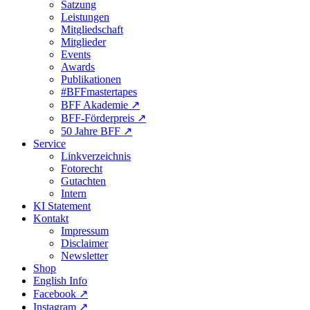
Satzung
Leistungen
Mitgliedschaft
Mitglieder
Events
Awards
Publikationen
#BFFmastertapes
BFF Akademie ↗︎
BFF-Förderpreis ↗︎
50 Jahre BFF ↗︎
Service
Linkverzeichnis
Fotorecht
Gutachten
Intern
KI Statement
Kontakt
Impressum
Disclaimer
Newsletter
Shop
English Info
Facebook ↗︎
Instagram ↗︎