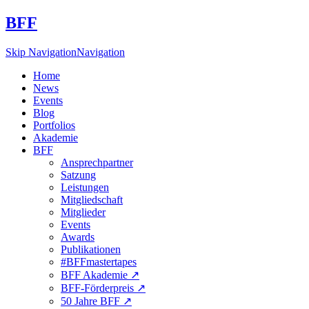
BFF
Skip Navigation
Navigation
Home
News
Events
Blog
Portfolios
Akademie
BFF
Ansprechpartner
Satzung
Leistungen
Mitgliedschaft
Mitglieder
Events
Awards
Publikationen
#BFFmastertapes
BFF Akademie ↗︎
BFF-Förderpreis ↗︎
50 Jahre BFF ↗︎