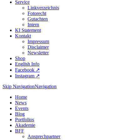
Service
Linkverzeichnis
Fotorecht
Gutachten
Intern
KI Statement
Kontakt
Impressum
Disclaimer
Newsletter
Shop
English Info
Facebook ↗︎
Instagram ↗︎
Skip Navigation
Navigation
Home
News
Events
Blog
Portfolios
Akademie
BFF
Ansprechpartner