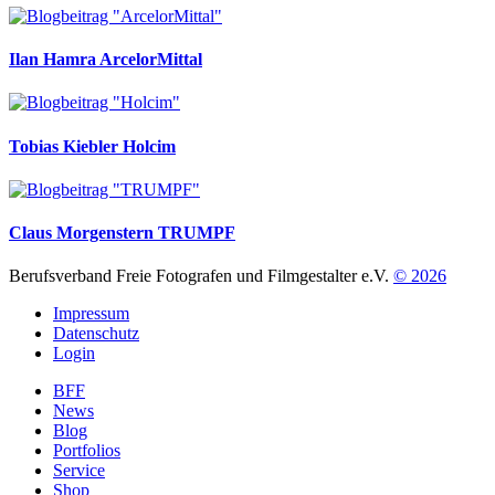
Ilan Hamra
ArcelorMittal
Tobias Kiebler
Holcim
Claus Morgenstern
TRUMPF
Berufsverband Freie Fotografen und Filmgestalter e.V.
© 2026
Impressum
Datenschutz
Login
BFF
News
Blog
Portfolios
Service
Shop