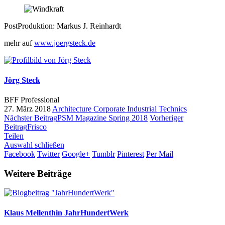
PostProduktion: Markus J. Reinhardt
mehr auf
www.joergsteck.de
Jörg Steck
BFF Professional
27. März 2018
Architecture
Corporate
Industrial
Technics
Nächster Beitrag
PSM Magazine Spring 2018
Vorheriger
Beitrag
Frisco
Teilen
Auswahl schließen
Facebook
Twitter
Google+
Tumblr
Pinterest
Per Mail
Weitere Beiträge
Klaus Mellenthin
JahrHundertWerk