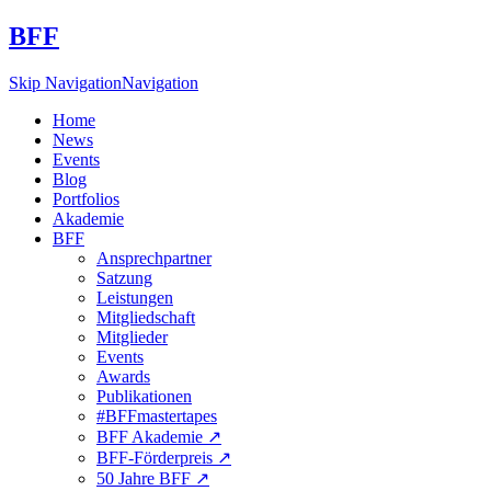
BFF
Skip Navigation
Navigation
Home
News
Events
Blog
Portfolios
Akademie
BFF
Ansprechpartner
Satzung
Leistungen
Mitgliedschaft
Mitglieder
Events
Awards
Publikationen
#BFFmastertapes
BFF Akademie ↗︎
BFF-Förderpreis ↗︎
50 Jahre BFF ↗︎