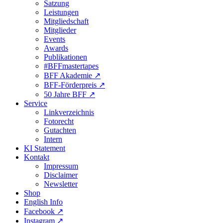
Satzung
Leistungen
Mitgliedschaft
Mitglieder
Events
Awards
Publikationen
#BFFmastertapes
BFF Akademie ↗︎
BFF-Förderpreis ↗︎
50 Jahre BFF ↗︎
Service
Linkverzeichnis
Fotorecht
Gutachten
Intern
KI Statement
Kontakt
Impressum
Disclaimer
Newsletter
Shop
English Info
Facebook ↗︎
Instagram ↗︎