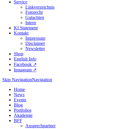
Service
Linkverzeichnis
Fotorecht
Gutachten
Intern
KI Statement
Kontakt
Impressum
Disclaimer
Newsletter
Shop
English Info
Facebook ↗︎
Instagram ↗︎
Skip Navigation
Navigation
Home
News
Events
Blog
Portfolios
Akademie
BFF
Ansprechpartner