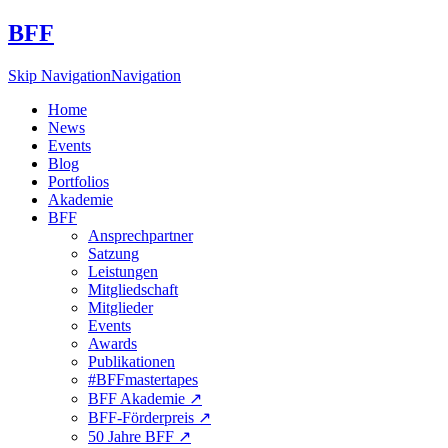
BFF
Skip Navigation
Navigation
Home
News
Events
Blog
Portfolios
Akademie
BFF
Ansprechpartner
Satzung
Leistungen
Mitgliedschaft
Mitglieder
Events
Awards
Publikationen
#BFFmastertapes
BFF Akademie ↗︎
BFF-Förderpreis ↗︎
50 Jahre BFF ↗︎