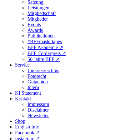
Satzung
Leistungen
Mitgliedschaft
Mitglieder
Events
Awards
Publikationen
#BFFmastertapes
BFF Akademie ↗︎
BFF-Förderpreis ↗︎
50 Jahre BFF ↗︎
Service
Linkverzeichnis
Fotorecht
Gutachten
Intern
KI Statement
Kontakt
Impressum
Disclaimer
Newsletter
Shop
English Info
Facebook ↗︎
Instagram ↗︎