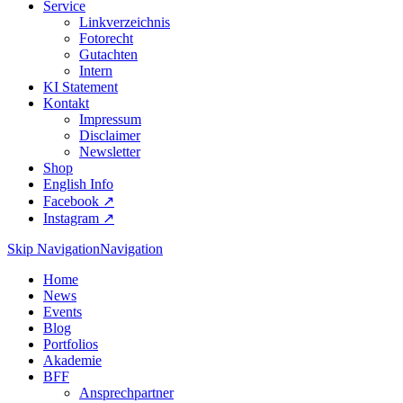
Service
Linkverzeichnis
Fotorecht
Gutachten
Intern
KI Statement
Kontakt
Impressum
Disclaimer
Newsletter
Shop
English Info
Facebook ↗︎
Instagram ↗︎
Skip Navigation
Navigation
Home
News
Events
Blog
Portfolios
Akademie
BFF
Ansprechpartner