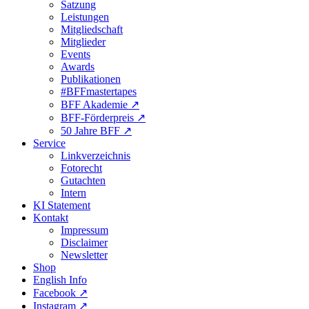
Satzung
Leistungen
Mitgliedschaft
Mitglieder
Events
Awards
Publikationen
#BFFmastertapes
BFF Akademie ↗︎
BFF-Förderpreis ↗︎
50 Jahre BFF ↗︎
Service
Linkverzeichnis
Fotorecht
Gutachten
Intern
KI Statement
Kontakt
Impressum
Disclaimer
Newsletter
Shop
English Info
Facebook ↗︎
Instagram ↗︎