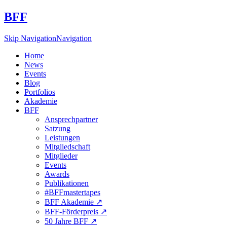
BFF
Skip Navigation
Navigation
Home
News
Events
Blog
Portfolios
Akademie
BFF
Ansprechpartner
Satzung
Leistungen
Mitgliedschaft
Mitglieder
Events
Awards
Publikationen
#BFFmastertapes
BFF Akademie ↗︎
BFF-Förderpreis ↗︎
50 Jahre BFF ↗︎