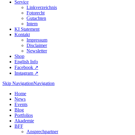
Service
Linkverzeichnis
Fotorecht
Gutachten
Intern
KI Statement
Kontakt
Impressum
Disclaimer
Newsletter
Shop
English Info
Facebook ↗︎
Instagram ↗︎
Skip Navigation
Navigation
Home
News
Events
Blog
Portfolios
Akademie
BFF
Ansprechpartner