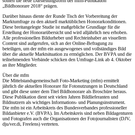
sollten die neue Darstellungsform der mfm-Publikation
„Bildhonorare 2018“ prägen.
Darüber hinaus diente der Runde Tisch der Vorbereitung der
Marktumfrage zu den aktuell marktüblichen Honorarkonditionen.
Diese breitangelegte Studie ist maßgebliche Grundlage für die
Erstellung der Honorarübersicht und wird alljährlich neu erhoben.
Alle professionellen Bildurheber und Rechteinhaber an visuellem
Content sind aufgerufen, sich an der Online-Befragung zu
beteiligen, um der mfm ein ausgewogenes und vollständiges Bild
über die aktuelle Marktsituation zu ermöglichen. Der BVPA und die
teilnehmenden Verbände schicken den Umfrage-Link ab 4. Oktober
an ihre Mitglieder.
Über die mfm
Die Mittelstandsgemeinschaft Foto-Marketing (mfm) ermittelt
jährlich die aktuellen Honorare für Fotonutzungen in Deutschland
und gibt diese unter dem Titel Bildhonorare als Broschüre heraus.
Diese Publikation dient seit vielen Jahren Bildlieferanten und
Bildnutzern als wichtiges Informations- und Planungsinstrument.
Die mfm ist ein Arbeitskreis des Bundesverbandes professioneller
Bildanbieter e.V. (BVPA). Im Arbeitskreis sind neben Bildagenturen
und Fotografen auch die Organisationen der Fotojournalisten (DJV,
dju/ver.di, Freelens) vertreten.