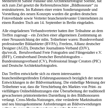
Medienrecht Sabine Pallaske und Architekturfotograf Soenne, hat
sich zum Ziel gesetzt die Referenzbroschüre „Bildhonorare“ zu
restrukturieren. Im Rahmen einer ersten Sondierungsrunde und
Vorstellung des neuen Konzepts wurden die großen deutschen
Fotoverbände sowie Vertreter branchenrelevanter Unternehmen zu
einem Runden Tisch am 14. September in Berlin eingeladen.
Alle eingeladenen Verbandsvertreter hatten ihre Teilnahme an dem
Treffen zugesagt – ein Zeichen einer allgemeinen Zustimmung an
einer Neuausrichtung der mfm. Teilnehmer waren: Bundesverband
professioneller Bildanbieter (BVPA), Freelens, Allianz deutscher
Designer (AGD), Deutscher Journalisten-Verband (DJV),
dju/ver.di, Berufsverband Freie Fotografen und Filmgestalter e.V.
(BFF), Centralverband Deutscher Berufsfotografen –
Bundesinnungsverband (CV), Professional Image Creators (PIC)
und Deutsche Architekturfotografen.
Das Treffen entwickelte sich zu einem interessanten
branchenübergreifenden Erfahrungsaustausch bezüglich der neuen
Entwicklungen in der Bildvermarktung. Die einhellige Meinung der
Teilnehmer war, dass die Verschiebung des Marktes von Print- zu
vielfältigen Onlinebildnutzungen eine Überarbeitung der traditionell
gewachsenen printorientierten Darstellung in den Bildhonoraren
verlangt. Cross-Media-Nutzungen, eine veränderte Marktsituation
und neu hinzugekommene Anforderungen an Bildverwendungen