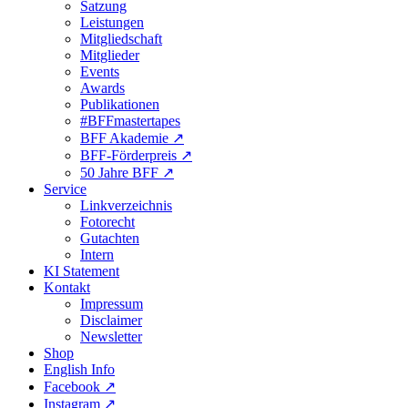
Satzung
Leistungen
Mitgliedschaft
Mitglieder
Events
Awards
Publikationen
#BFFmastertapes
BFF Akademie ↗︎
BFF-Förderpreis ↗︎
50 Jahre BFF ↗︎
Service
Linkverzeichnis
Fotorecht
Gutachten
Intern
KI Statement
Kontakt
Impressum
Disclaimer
Newsletter
Shop
English Info
Facebook ↗︎
Instagram ↗︎