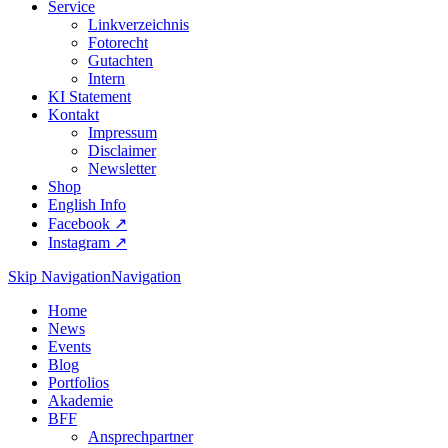
Service
Linkverzeichnis
Fotorecht
Gutachten
Intern
KI Statement
Kontakt
Impressum
Disclaimer
Newsletter
Shop
English Info
Facebook ↗︎
Instagram ↗︎
Skip Navigation
Navigation
Home
News
Events
Blog
Portfolios
Akademie
BFF
Ansprechpartner