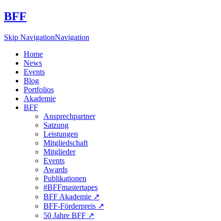
BFF
Skip Navigation
Navigation
Home
News
Events
Blog
Portfolios
Akademie
BFF
Ansprechpartner
Satzung
Leistungen
Mitgliedschaft
Mitglieder
Events
Awards
Publikationen
#BFFmastertapes
BFF Akademie ↗︎
BFF-Förderpreis ↗︎
50 Jahre BFF ↗︎