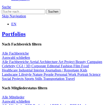
Suche
Skip Navigation
EN
Portfolios
Nach Fachbereich filtern
Alle Fachbereiche
Auswahl schließen
Alle Fachbereiche
Aerial
Architecture
Art Project
Beauty
Campaign
Celebrity
CGI / 3D
Corporate
Editorial
Fashion
Film
Food
Healthcare
Industrial
Interior
Journalism / Reportage
Kids
Landscape
Lifestyle
Nature
People
Personal Work
Portrait
Science
Social Projects
Sports
Stills
Transportation
Travel
Nach Mitgliederstatus filtern
Alle Mitglieder
Auswahl schließen