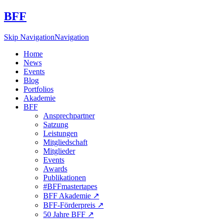
BFF
Skip Navigation
Navigation
Home
News
Events
Blog
Portfolios
Akademie
BFF
Ansprechpartner
Satzung
Leistungen
Mitgliedschaft
Mitglieder
Events
Awards
Publikationen
#BFFmastertapes
BFF Akademie ↗︎
BFF-Förderpreis ↗︎
50 Jahre BFF ↗︎