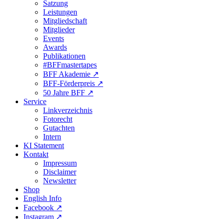
Satzung
Leistungen
Mitgliedschaft
Mitglieder
Events
Awards
Publikationen
#BFFmastertapes
BFF Akademie ↗︎
BFF-Förderpreis ↗︎
50 Jahre BFF ↗︎
Service
Linkverzeichnis
Fotorecht
Gutachten
Intern
KI Statement
Kontakt
Impressum
Disclaimer
Newsletter
Shop
English Info
Facebook ↗︎
Instagram ↗︎