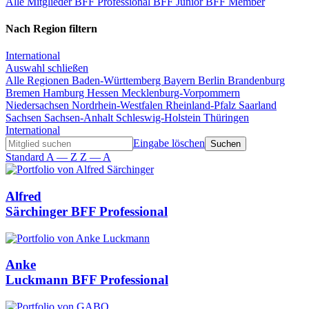
Alle Mitglieder
BFF Professional
BFF Junior
BFF Member
Nach Region filtern
International
Auswahl schließen
Alle Regionen
Baden-Württemberg
Bayern
Berlin
Brandenburg
Bremen
Hamburg
Hessen
Mecklenburg-Vorpommern
Niedersachsen
Nordrhein-Westfalen
Rheinland-Pfalz
Saarland
Sachsen
Sachsen-Anhalt
Schleswig-Holstein
Thüringen
International
Eingabe löschen
Standard
A — Z
Z — A
Alfred
Särchinger
BFF Professional
Anke
Luckmann
BFF Professional