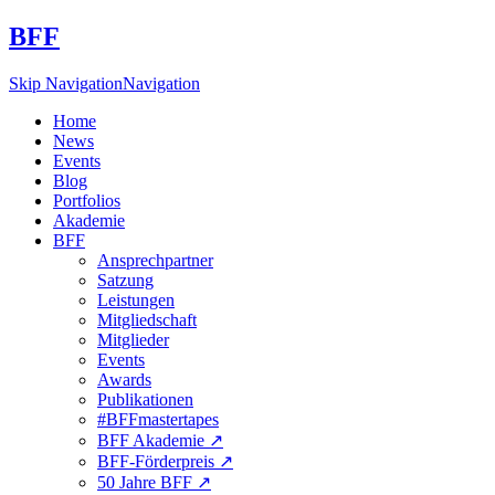
BFF
Skip Navigation
Navigation
Home
News
Events
Blog
Portfolios
Akademie
BFF
Ansprechpartner
Satzung
Leistungen
Mitgliedschaft
Mitglieder
Events
Awards
Publikationen
#BFFmastertapes
BFF Akademie ↗︎
BFF-Förderpreis ↗︎
50 Jahre BFF ↗︎