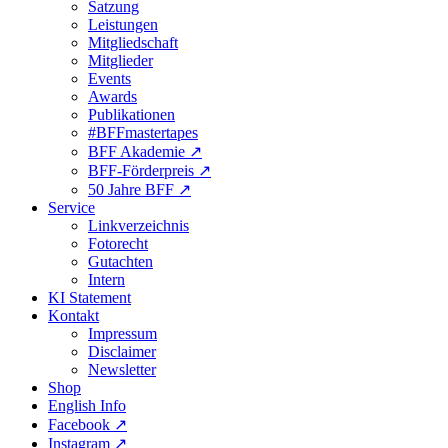
Satzung
Leistungen
Mitgliedschaft
Mitglieder
Events
Awards
Publikationen
#BFFmastertapes
BFF Akademie ↗︎
BFF-Förderpreis ↗︎
50 Jahre BFF ↗︎
Service
Linkverzeichnis
Fotorecht
Gutachten
Intern
KI Statement
Kontakt
Impressum
Disclaimer
Newsletter
Shop
English Info
Facebook ↗︎
Instagram ↗︎