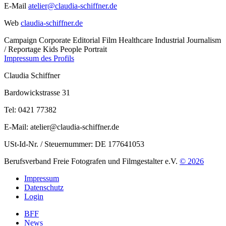
E-Mail
atelier@claudia-schiffner.de
Web
claudia-schiffner.de
Campaign
Corporate
Editorial
Film
Healthcare
Industrial
Journalism
/ Reportage
Kids
People
Portrait
Impressum des Profils
Claudia Schiffner
Bardowickstrasse 31
Tel: 0421 77382
E-Mail: atelier@claudia-schiffner.de
USt-Id-Nr. / Steuernummer: DE 177641053
Berufsverband Freie Fotografen und Filmgestalter e.V.
© 2026
Impressum
Datenschutz
Login
BFF
News