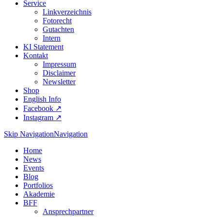
Service
Linkverzeichnis
Fotorecht
Gutachten
Intern
KI Statement
Kontakt
Impressum
Disclaimer
Newsletter
Shop
English Info
Facebook ↗︎
Instagram ↗︎
Skip Navigation
Navigation
Home
News
Events
Blog
Portfolios
Akademie
BFF
Ansprechpartner