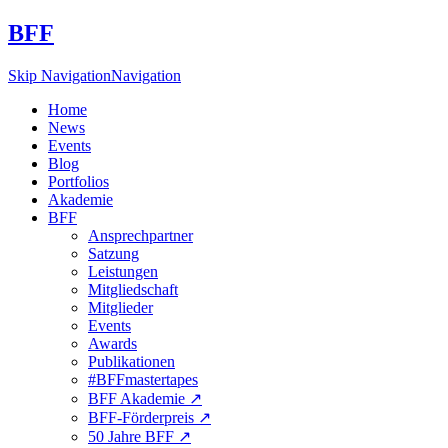
BFF
Skip Navigation
Navigation
Home
News
Events
Blog
Portfolios
Akademie
BFF
Ansprechpartner
Satzung
Leistungen
Mitgliedschaft
Mitglieder
Events
Awards
Publikationen
#BFFmastertapes
BFF Akademie ↗︎
BFF-Förderpreis ↗︎
50 Jahre BFF ↗︎