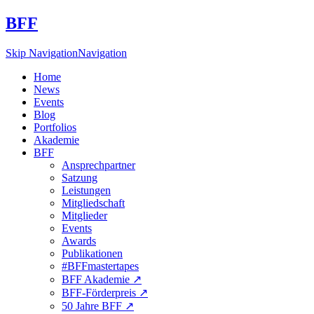
BFF
Skip Navigation
Navigation
Home
News
Events
Blog
Portfolios
Akademie
BFF
Ansprechpartner
Satzung
Leistungen
Mitgliedschaft
Mitglieder
Events
Awards
Publikationen
#BFFmastertapes
BFF Akademie ↗︎
BFF-Förderpreis ↗︎
50 Jahre BFF ↗︎