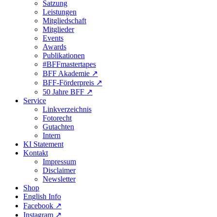
Satzung
Leistungen
Mitgliedschaft
Mitglieder
Events
Awards
Publikationen
#BFFmastertapes
BFF Akademie ↗︎
BFF-Förderpreis ↗︎
50 Jahre BFF ↗︎
Service
Linkverzeichnis
Fotorecht
Gutachten
Intern
KI Statement
Kontakt
Impressum
Disclaimer
Newsletter
Shop
English Info
Facebook ↗︎
Instagram ↗︎