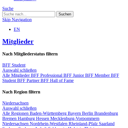
Suche
Skip Navigation
EN
Mitglieder
Nach Mitgliederstatus filtern
BFF Student
Auswahl schließen
Alle Mitglieder
BFF Professional
BFF Junior
BFF Member
BFF
Student
BFF Partner
BFF Hall of Fame
Nach Region filtern
Niedersachsen
Auswahl schließen
Alle Regionen
Baden-Württemberg
Bayern
Berlin
Brandenburg
Bremen
Hamburg
Hessen
Mecklenburg-Vorpommern
Niedersachsen
Nordrhein-Westfalen
Rheinland-Pfalz
Saarland