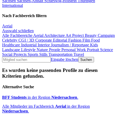
Sachsen
Sachsen-Anhalt
Schleswig-Holstein
Thüringen
International
Nach Fachbereich filtern
Aerial
Auswahl schließen
Alle Fachbereiche
Aerial
Architecture
Art Project
Beauty
Campaign
Celebrity
CGI / 3D
Corporate
Editorial
Fashion
Film
Food
Healthcare
Industrial
Interior
Journalism / Reportage
Kids
Landscape
Lifestyle
Nature
People
Personal Work
Portrait
Science
Social Projects
Sports
Stills
Transportation
Travel
Eingabe löschen
Es wurden keine passenden Profile zu diesen
Kriterien gefunden.
Alternative Suche
BFF Students
in der Region
Niedersachsen
.
Alle Mitglieder im Fachbereich
Aerial
in der Region
Niedersachsen
.