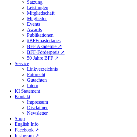
Satzung
Leistungen
Mitgliedschaft
Mitglieder
Events
Awards
Publikationen
#BFFmastertapes
BFF Akademie ↗︎
BFF-Förderpreis ↗︎
50 Jahre BFF ↗︎
Service
Linkverzeichnis
Fotorecht
Gutachten
Intern
KI Statement
Kontakt
Impressum
Disclaimer
Newsletter
Shop
English Info
Facebook ↗︎
Instagram ↗︎