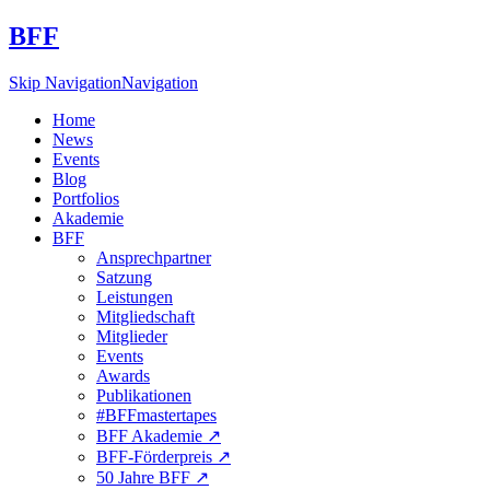
BFF
Skip Navigation
Navigation
Home
News
Events
Blog
Portfolios
Akademie
BFF
Ansprechpartner
Satzung
Leistungen
Mitgliedschaft
Mitglieder
Events
Awards
Publikationen
#BFFmastertapes
BFF Akademie ↗︎
BFF-Förderpreis ↗︎
50 Jahre BFF ↗︎