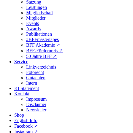
Satzung
Leistungen
Mitgliedschaft
Mitglieder
Events
Awards
Publikationen
#BFFmastertapes
BFF Akademie ↗︎
BFF-Förderpreis ↗︎
50 Jahre BFF ↗︎
Service
Linkverzeichnis
Fotorecht
Gutachten
Intern
KI Statement
Kontakt
Impressum
Disclaimer
Newsletter
Shop
English Info
Facebook ↗︎
Instagram ↗︎