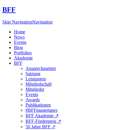
BFF
Skip Navigation
Navigation
Home
News
Events
Blog
Portfolios
Akademie
BFF
Ansprechpartner
Satzung
Leistungen
Mitgliedschaft
Mitglieder
Events
Awards
Publikationen
#BFFmastertapes
BFF Akademie ↗︎
BFF-Förderpreis ↗︎
50 Jahre BFF ↗︎