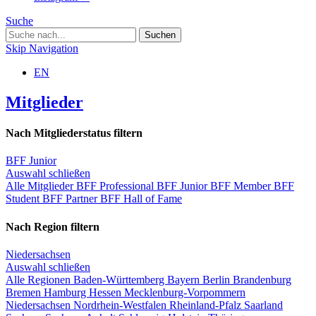
Suche
Skip Navigation
EN
Mitglieder
Nach Mitgliederstatus filtern
BFF Junior
Auswahl schließen
Alle Mitglieder
BFF Professional
BFF Junior
BFF Member
BFF
Student
BFF Partner
BFF Hall of Fame
Nach Region filtern
Niedersachsen
Auswahl schließen
Alle Regionen
Baden-Württemberg
Bayern
Berlin
Brandenburg
Bremen
Hamburg
Hessen
Mecklenburg-Vorpommern
Niedersachsen
Nordrhein-Westfalen
Rheinland-Pfalz
Saarland