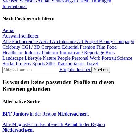
Sachsen
Sachsen-Anhalt
Schleswig-Holstein
Thüringen
International
Nach Fachbereich filtern
Aerial
Auswahl schließen
Alle Fachbereiche
Aerial
Architecture
Art Project
Beauty
Campaign
Celebrity
CGI / 3D
Corporate
Editorial
Fashion
Film
Food
Healthcare
Industrial
Interior
Journalism / Reportage
Kids
Landscape
Lifestyle
Nature
People
Personal Work
Portrait
Science
Social Projects
Sports
Stills
Transportation
Travel
Eingabe löschen
Es wurden keine passenden Profile zu diesen
Kriterien gefunden.
Alternative Suche
BFF Juniors
in der Region
Niedersachsen
.
Alle Mitglieder im Fachbereich
Aerial
in der Region
Niedersachsen
.