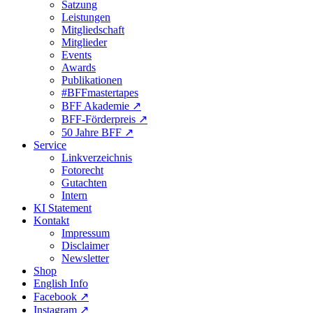
Satzung
Leistungen
Mitgliedschaft
Mitglieder
Events
Awards
Publikationen
#BFFmastertapes
BFF Akademie ↗︎
BFF-Förderpreis ↗︎
50 Jahre BFF ↗︎
Service
Linkverzeichnis
Fotorecht
Gutachten
Intern
KI Statement
Kontakt
Impressum
Disclaimer
Newsletter
Shop
English Info
Facebook ↗︎
Instagram ↗︎