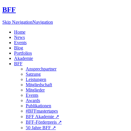
BFF
Skip Navigation
Navigation
Home
News
Events
Blog
Portfolios
Akademie
BFF
Ansprechpartner
Satzung
Leistungen
Mitgliedschaft
Mitglieder
Events
Awards
Publikationen
#BFFmastertapes
BFF Akademie ↗︎
BFF-Förderpreis ↗︎
50 Jahre BFF ↗︎