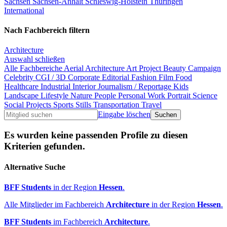
Sachsen
Sachsen-Anhalt
Schleswig-Holstein
Thüringen
International
Nach Fachbereich filtern
Architecture
Auswahl schließen
Alle Fachbereiche
Aerial
Architecture
Art Project
Beauty
Campaign
Celebrity
CGI / 3D
Corporate
Editorial
Fashion
Film
Food
Healthcare
Industrial
Interior
Journalism / Reportage
Kids
Landscape
Lifestyle
Nature
People
Personal Work
Portrait
Science
Social Projects
Sports
Stills
Transportation
Travel
Eingabe löschen
Es wurden keine passenden Profile zu diesen
Kriterien gefunden.
Alternative Suche
BFF Students
in der Region
Hessen
.
Alle Mitglieder im Fachbereich
Architecture
in der Region
Hessen
.
BFF Students
im Fachbereich
Architecture
.