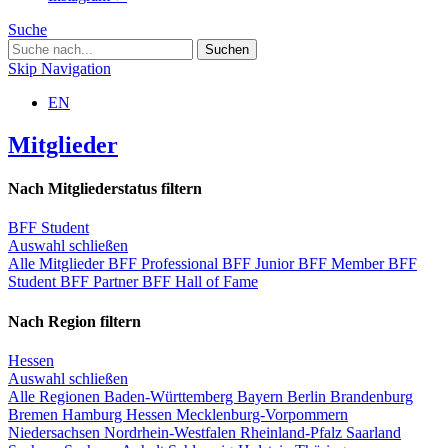
Suche
Skip Navigation
EN
Mitglieder
Nach Mitgliederstatus filtern
BFF Student
Auswahl schließen
Alle Mitglieder
BFF Professional
BFF Junior
BFF Member
BFF
Student
BFF Partner
BFF Hall of Fame
Nach Region filtern
Hessen
Auswahl schließen
Alle Regionen
Baden-Württemberg
Bayern
Berlin
Brandenburg
Bremen
Hamburg
Hessen
Mecklenburg-Vorpommern
Niedersachsen
Nordrhein-Westfalen
Rheinland-Pfalz
Saarland