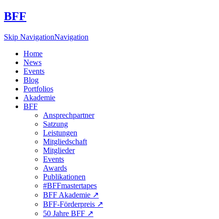
BFF
Skip Navigation
Navigation
Home
News
Events
Blog
Portfolios
Akademie
BFF
Ansprechpartner
Satzung
Leistungen
Mitgliedschaft
Mitglieder
Events
Awards
Publikationen
#BFFmastertapes
BFF Akademie ↗︎
BFF-Förderpreis ↗︎
50 Jahre BFF ↗︎