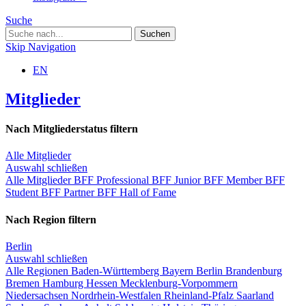
Suche
Skip Navigation
EN
Mitglieder
Nach Mitgliederstatus filtern
Alle Mitglieder
Auswahl schließen
Alle Mitglieder
BFF Professional
BFF Junior
BFF Member
BFF
Student
BFF Partner
BFF Hall of Fame
Nach Region filtern
Berlin
Auswahl schließen
Alle Regionen
Baden-Württemberg
Bayern
Berlin
Brandenburg
Bremen
Hamburg
Hessen
Mecklenburg-Vorpommern
Niedersachsen
Nordrhein-Westfalen
Rheinland-Pfalz
Saarland