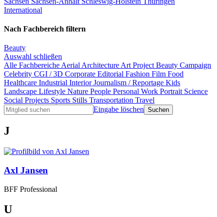
Sachsen
Sachsen-Anhalt
Schleswig-Holstein
Thüringen
International
Nach Fachbereich filtern
Beauty
Auswahl schließen
Alle Fachbereiche
Aerial
Architecture
Art Project
Beauty
Campaign
Celebrity
CGI / 3D
Corporate
Editorial
Fashion
Film
Food
Healthcare
Industrial
Interior
Journalism / Reportage
Kids
Landscape
Lifestyle
Nature
People
Personal Work
Portrait
Science
Social Projects
Sports
Stills
Transportation
Travel
Eingabe löschen
J
Axl Jansen
BFF Professional
U