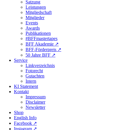
Satzung
Leistungen
Mitgliedschaft
Mitglieder
Events
Awards
Publikationen
#BFFmastertapes
BFF Akademie ↗︎
BFF-Förderpreis ↗︎
50 Jahre BFF ↗︎
Service
Linkverzeichnis
Fotorecht
Gutachten
Intern
KI Statement
Kontakt
Impressum
Disclaimer
Newsletter
Shop
English Info
Facebook ↗︎
Instagram ↗︎