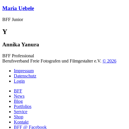
Maria Uebele
BFF Junior
Y
Annika Yanura
BFF Professional
Berufsverband Freie Fotografen und Filmgestalter e.V.
© 2026
Impressum
Datenschutz
Login
BFF
News
Blog
Portfolios
Service
Shop
Kontakt
BFF @ Facebook