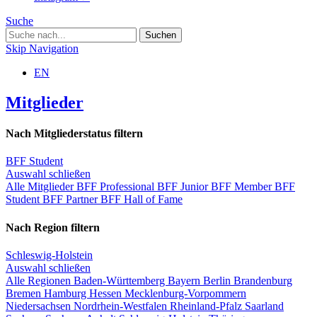
Suche
Skip Navigation
EN
Mitglieder
Nach Mitgliederstatus filtern
BFF Student
Auswahl schließen
Alle Mitglieder
BFF Professional
BFF Junior
BFF Member
BFF
Student
BFF Partner
BFF Hall of Fame
Nach Region filtern
Schleswig-Holstein
Auswahl schließen
Alle Regionen
Baden-Württemberg
Bayern
Berlin
Brandenburg
Bremen
Hamburg
Hessen
Mecklenburg-Vorpommern
Niedersachsen
Nordrhein-Westfalen
Rheinland-Pfalz
Saarland