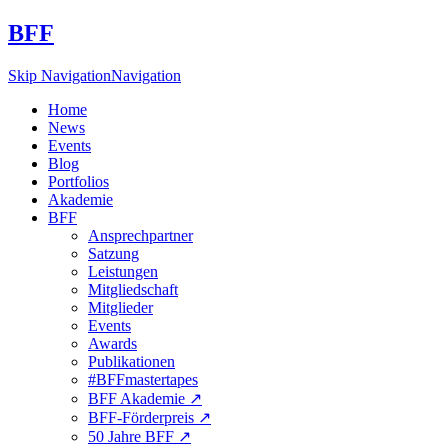
BFF
Skip Navigation
Navigation
Home
News
Events
Blog
Portfolios
Akademie
BFF
Ansprechpartner
Satzung
Leistungen
Mitgliedschaft
Mitglieder
Events
Awards
Publikationen
#BFFmastertapes
BFF Akademie ↗︎
BFF-Förderpreis ↗︎
50 Jahre BFF ↗︎