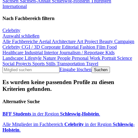
Sachsen
Sachsen-Anhalt
Schleswig-Holstein
Thüringen
International
Nach Fachbereich filtern
Celebrity
Auswahl schließen
Alle Fachbereiche
Aerial
Architecture
Art Project
Beauty
Campaign
Celebrity
CGI / 3D
Corporate
Editorial
Fashion
Film
Food
Healthcare
Industrial
Interior
Journalism / Reportage
Kids
Landscape
Lifestyle
Nature
People
Personal Work
Portrait
Science
Social Projects
Sports
Stills
Transportation
Travel
Eingabe löschen
Es wurden keine passenden Profile zu diesen
Kriterien gefunden.
Alternative Suche
BFF Students
in der Region
Schleswig-Holstein
.
Alle Mitglieder im Fachbereich
Celebrity
in der Region
Schleswig-
Holstein
.