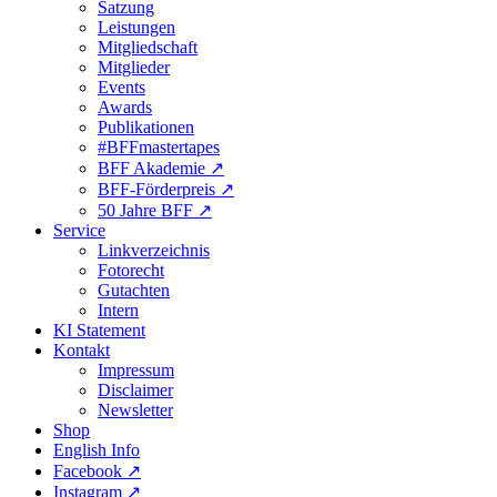
Satzung
Leistungen
Mitgliedschaft
Mitglieder
Events
Awards
Publikationen
#BFFmastertapes
BFF Akademie ↗︎
BFF-Förderpreis ↗︎
50 Jahre BFF ↗︎
Service
Linkverzeichnis
Fotorecht
Gutachten
Intern
KI Statement
Kontakt
Impressum
Disclaimer
Newsletter
Shop
English Info
Facebook ↗︎
Instagram ↗︎