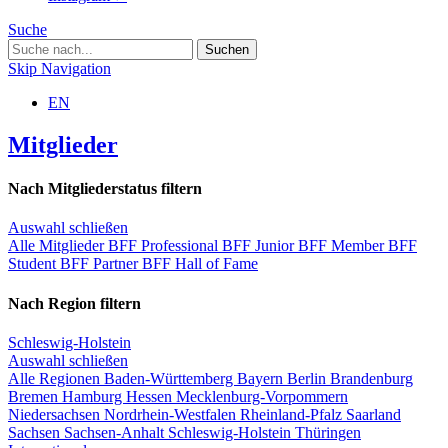
Suche
Skip Navigation
EN
Mitglieder
Nach Mitgliederstatus filtern
Auswahl schließen
Alle Mitglieder
BFF Professional
BFF Junior
BFF Member
BFF
Student
BFF Partner
BFF Hall of Fame
Nach Region filtern
Schleswig-Holstein
Auswahl schließen
Alle Regionen
Baden-Württemberg
Bayern
Berlin
Brandenburg
Bremen
Hamburg
Hessen
Mecklenburg-Vorpommern
Niedersachsen
Nordrhein-Westfalen
Rheinland-Pfalz
Saarland
Sachsen
Sachsen-Anhalt
Schleswig-Holstein
Thüringen