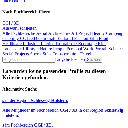
International
Nach Fachbereich filtern
CGI / 3D
Auswahl schließen
Alle Fachbereiche
Aerial
Architecture
Art Project
Beauty
Campaign
Celebrity
CGI / 3D
Corporate
Editorial
Fashion
Film
Food
Healthcare
Industrial
Interior
Journalism / Reportage
Kids
Landscape
Lifestyle
Nature
People
Personal Work
Portrait
Science
Social Projects
Sports
Stills
Transportation
Travel
Eingabe löschen
Es wurden keine passenden Profile zu diesen
Kriterien gefunden.
Alternative Suche
s
in der Region
Schleswig-Holstein
.
Alle Mitglieder im Fachbereich
CGI / 3D
in der Region
Schleswig-
Holstein
.
s
im Fachbereich
CGI / 3D
.