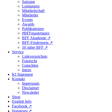
Satzung
Leistungen
Mitgliedschaft
Mitglieder
Events
Awards
Publikationen
#BFFmastertapes
BFF Akademie ↗︎
BFF-Förderpreis ↗︎
50 Jahre BFF ↗︎
Service
Linkverzeichnis
Fotorecht
Gutachten
Intern
KI Statement
Kontakt
Impressum
Disclaimer
Newsletter
Shop
English Info
Facebook ↗︎
Instagram ↗︎