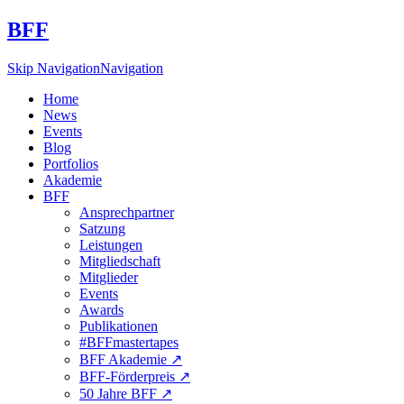
BFF
Skip Navigation
Navigation
Home
News
Events
Blog
Portfolios
Akademie
BFF
Ansprechpartner
Satzung
Leistungen
Mitgliedschaft
Mitglieder
Events
Awards
Publikationen
#BFFmastertapes
BFF Akademie ↗︎
BFF-Förderpreis ↗︎
50 Jahre BFF ↗︎