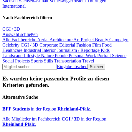
Sachsen
Sachsen-Anhalt
Schleswig-Holstein
Thüringen
International
Nach Fachbereich filtern
CGI / 3D
Auswahl schließen
Alle Fachbereiche
Aerial
Architecture
Art Project
Beauty
Campaign
Celebrity
CGI / 3D
Corporate
Editorial
Fashion
Film
Food
Healthcare
Industrial
Interior
Journalism / Reportage
Kids
Landscape
Lifestyle
Nature
People
Personal Work
Portrait
Science
Social Projects
Sports
Stills
Transportation
Travel
Eingabe löschen
Es wurden keine passenden Profile zu diesen
Kriterien gefunden.
Alternative Suche
BFF Students
in der Region
Rheinland-Pfalz
.
Alle Mitglieder im Fachbereich
CGI / 3D
in der Region
Rheinland-Pfalz
.