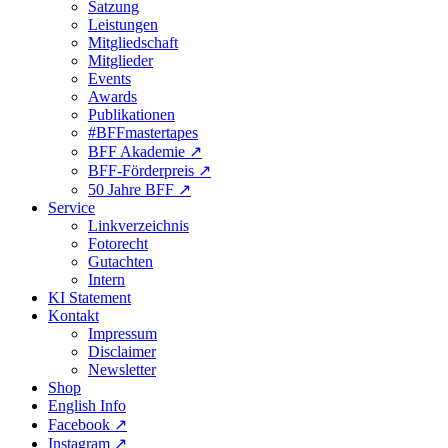
Satzung
Leistungen
Mitgliedschaft
Mitglieder
Events
Awards
Publikationen
#BFFmastertapes
BFF Akademie ↗︎
BFF-Förderpreis ↗︎
50 Jahre BFF ↗︎
Service
Linkverzeichnis
Fotorecht
Gutachten
Intern
KI Statement
Kontakt
Impressum
Disclaimer
Newsletter
Shop
English Info
Facebook ↗︎
Instagram ↗︎