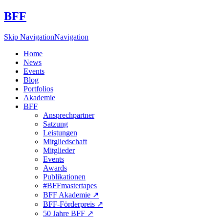
BFF
Skip Navigation
Navigation
Home
News
Events
Blog
Portfolios
Akademie
BFF
Ansprechpartner
Satzung
Leistungen
Mitgliedschaft
Mitglieder
Events
Awards
Publikationen
#BFFmastertapes
BFF Akademie ↗︎
BFF-Förderpreis ↗︎
50 Jahre BFF ↗︎