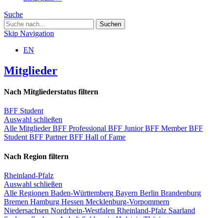
Suche
Skip Navigation
EN
Mitglieder
Nach Mitgliederstatus filtern
BFF Student
Auswahl schließen
Alle Mitglieder
BFF Professional
BFF Junior
BFF Member
BFF
Student
BFF Partner
BFF Hall of Fame
Nach Region filtern
Rheinland-Pfalz
Auswahl schließen
Alle Regionen
Baden-Württemberg
Bayern
Berlin
Brandenburg
Bremen
Hamburg
Hessen
Mecklenburg-Vorpommern
Niedersachsen
Nordrhein-Westfalen
Rheinland-Pfalz
Saarland