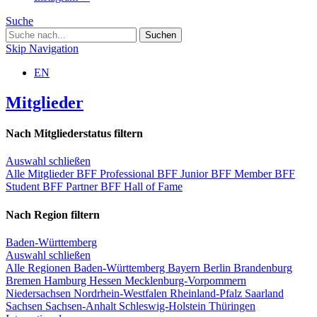
Suche
Skip Navigation
EN
Mitglieder
Nach Mitgliederstatus filtern
Auswahl schließen
Alle Mitglieder
BFF Professional
BFF Junior
BFF Member
BFF
Student
BFF Partner
BFF Hall of Fame
Nach Region filtern
Baden-Württemberg
Auswahl schließen
Alle Regionen
Baden-Württemberg
Bayern
Berlin
Brandenburg
Bremen
Hamburg
Hessen
Mecklenburg-Vorpommern
Niedersachsen
Nordrhein-Westfalen
Rheinland-Pfalz
Saarland
Sachsen
Sachsen-Anhalt
Schleswig-Holstein
Thüringen