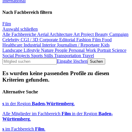
International
Nach Fachbereich filtern
Film
Auswahl schließen
Alle Fachbereiche
Aerial
Architecture
Art Project
Beauty
Campaign
Celebrity
CGI / 3D
Corporate
Editorial
Fashion
Film
Food
Healthcare
Industrial
Interior
Journalism / Reportage
Kids
Landscape
Lifestyle
Nature
People
Personal Work
Portrait
Science
Social Projects
Sports
Stills
Transportation
Travel
Eingabe löschen
Es wurden keine passenden Profile zu diesen
Kriterien gefunden.
Alternative Suche
s
in der Region
Baden-Württemberg
.
Alle Mitglieder im Fachbereich
Film
in der Region
Baden-
Württemberg
.
s
im Fachbereich
Film
.