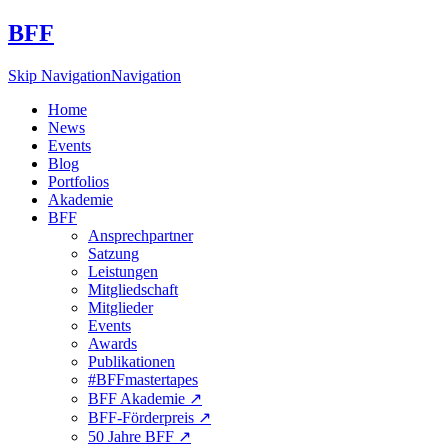
BFF
Skip Navigation
Navigation
Home
News
Events
Blog
Portfolios
Akademie
BFF
Ansprechpartner
Satzung
Leistungen
Mitgliedschaft
Mitglieder
Events
Awards
Publikationen
#BFFmastertapes
BFF Akademie ↗︎
BFF-Förderpreis ↗︎
50 Jahre BFF ↗︎