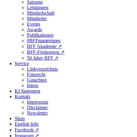
Satzung
Leistungen
Mitgliedschaft
Mitglieder
Events
Awards
Publikationen
#BFFmastertapes
BFF Akademie ↗︎
BFF-Förderpreis ↗︎
50 Jahre BFF ↗︎
Service
Linkverzeichnis
Fotorecht
Gutachten
Intern
KI Statement
Kontakt
Impressum
Disclaimer
Newsletter
Shop
English Info
Facebook ↗︎
Instagram ↗︎