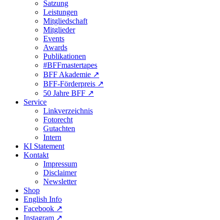
Satzung
Leistungen
Mitgliedschaft
Mitglieder
Events
Awards
Publikationen
#BFFmastertapes
BFF Akademie ↗︎
BFF-Förderpreis ↗︎
50 Jahre BFF ↗︎
Service
Linkverzeichnis
Fotorecht
Gutachten
Intern
KI Statement
Kontakt
Impressum
Disclaimer
Newsletter
Shop
English Info
Facebook ↗︎
Instagram ↗︎