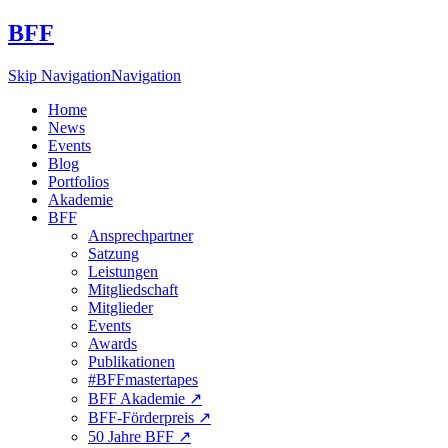
BFF
Skip Navigation
Navigation
Home
News
Events
Blog
Portfolios
Akademie
BFF
Ansprechpartner
Satzung
Leistungen
Mitgliedschaft
Mitglieder
Events
Awards
Publikationen
#BFFmastertapes
BFF Akademie ↗︎
BFF-Förderpreis ↗︎
50 Jahre BFF ↗︎