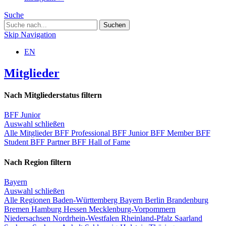
Suche
Skip Navigation
EN
Mitglieder
Nach Mitgliederstatus filtern
BFF Junior
Auswahl schließen
Alle Mitglieder
BFF Professional
BFF Junior
BFF Member
BFF
Student
BFF Partner
BFF Hall of Fame
Nach Region filtern
Bayern
Auswahl schließen
Alle Regionen
Baden-Württemberg
Bayern
Berlin
Brandenburg
Bremen
Hamburg
Hessen
Mecklenburg-Vorpommern
Niedersachsen
Nordrhein-Westfalen
Rheinland-Pfalz
Saarland