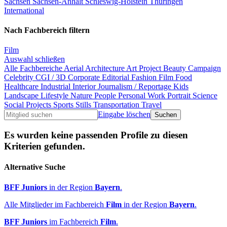
Sachsen
Sachsen-Anhalt
Schleswig-Holstein
Thüringen
International
Nach Fachbereich filtern
Film
Auswahl schließen
Alle Fachbereiche
Aerial
Architecture
Art Project
Beauty
Campaign
Celebrity
CGI / 3D
Corporate
Editorial
Fashion
Film
Food
Healthcare
Industrial
Interior
Journalism / Reportage
Kids
Landscape
Lifestyle
Nature
People
Personal Work
Portrait
Science
Social Projects
Sports
Stills
Transportation
Travel
Eingabe löschen
Es wurden keine passenden Profile zu diesen
Kriterien gefunden.
Alternative Suche
BFF Juniors
in der Region
Bayern
.
Alle Mitglieder im Fachbereich
Film
in der Region
Bayern
.
BFF Juniors
im Fachbereich
Film
.