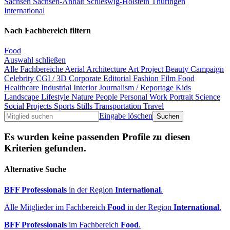
Sachsen
Sachsen-Anhalt
Schleswig-Holstein
Thüringen
International
Nach Fachbereich filtern
Food
Auswahl schließen
Alle Fachbereiche
Aerial
Architecture
Art Project
Beauty
Campaign
Celebrity
CGI / 3D
Corporate
Editorial
Fashion
Film
Food
Healthcare
Industrial
Interior
Journalism / Reportage
Kids
Landscape
Lifestyle
Nature
People
Personal Work
Portrait
Science
Social Projects
Sports
Stills
Transportation
Travel
Eingabe löschen
Es wurden keine passenden Profile zu diesen
Kriterien gefunden.
Alternative Suche
BFF Professionals
in der Region
International
.
Alle Mitglieder im Fachbereich
Food
in der Region
International
.
BFF Professionals
im Fachbereich
Food
.