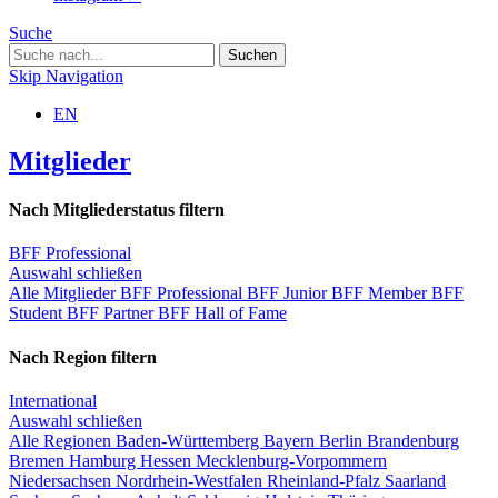
Suche
Skip Navigation
EN
Mitglieder
Nach Mitgliederstatus filtern
BFF Professional
Auswahl schließen
Alle Mitglieder
BFF Professional
BFF Junior
BFF Member
BFF
Student
BFF Partner
BFF Hall of Fame
Nach Region filtern
International
Auswahl schließen
Alle Regionen
Baden-Württemberg
Bayern
Berlin
Brandenburg
Bremen
Hamburg
Hessen
Mecklenburg-Vorpommern
Niedersachsen
Nordrhein-Westfalen
Rheinland-Pfalz
Saarland