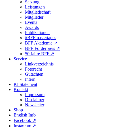
Satzung
Leistungen
Mitgliedschaft
Mitglieder
Events
Awards
Publikationen
#BFFmastertapes
BFF Akademie ↗︎
BFF-Förderpreis ↗︎
50 Jahre BFF ↗︎
Service
Linkverzeichnis
Fotorecht
Gutachten
Intern
KI Statement
Kontakt
Impressum
Disclaimer
Newsletter
Shop
English Info
Facebook ↗︎
Instagram ↗︎