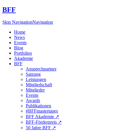
BFF
Skip Navigation
Navigation
Home
News
Events
Blog
Portfolios
Akademie
BFF
Ansprechpartner
Satzung
Leistungen
Mitgliedschaft
Mitglieder
Events
Awards
Publikationen
#BFFmastertapes
BFF Akademie ↗︎
BFF-Förderpreis ↗︎
50 Jahre BFF ↗︎