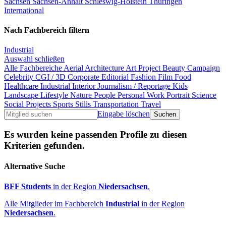
Sachsen
Sachsen-Anhalt
Schleswig-Holstein
Thüringen
International
Nach Fachbereich filtern
Industrial
Auswahl schließen
Alle Fachbereiche
Aerial
Architecture
Art Project
Beauty
Campaign
Celebrity
CGI / 3D
Corporate
Editorial
Fashion
Film
Food
Healthcare
Industrial
Interior
Journalism / Reportage
Kids
Landscape
Lifestyle
Nature
People
Personal Work
Portrait
Science
Social Projects
Sports
Stills
Transportation
Travel
Eingabe löschen
Es wurden keine passenden Profile zu diesen
Kriterien gefunden.
Alternative Suche
BFF Students
in der Region
Niedersachsen
.
Alle Mitglieder im Fachbereich
Industrial
in der Region
Niedersachsen
.