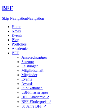
BFF
Skip Navigation
Navigation
Home
News
Events
Blog
Portfolios
Akademie
BFF
Ansprechpartner
Satzung
Leistungen
Mitgliedschaft
Mitglieder
Events
Awards
Publikationen
#BFFmastertapes
BFF Akademie ↗︎
BFF-Förderpreis ↗︎
50 Jahre BFF ↗︎