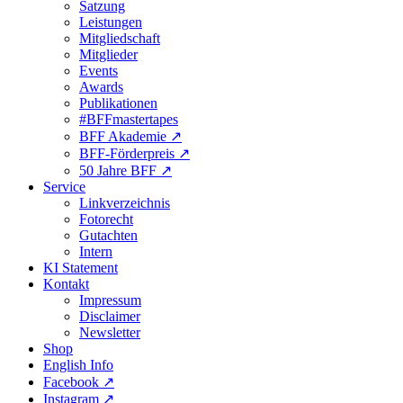
Satzung
Leistungen
Mitgliedschaft
Mitglieder
Events
Awards
Publikationen
#BFFmastertapes
BFF Akademie ↗︎
BFF-Förderpreis ↗︎
50 Jahre BFF ↗︎
Service
Linkverzeichnis
Fotorecht
Gutachten
Intern
KI Statement
Kontakt
Impressum
Disclaimer
Newsletter
Shop
English Info
Facebook ↗︎
Instagram ↗︎