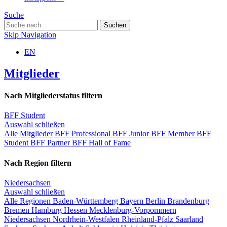
Suche
Skip Navigation
EN
Mitglieder
Nach Mitgliederstatus filtern
BFF Student
Auswahl schließen
Alle Mitglieder
BFF Professional
BFF Junior
BFF Member
BFF
Student
BFF Partner
BFF Hall of Fame
Nach Region filtern
Niedersachsen
Auswahl schließen
Alle Regionen
Baden-Württemberg
Bayern
Berlin
Brandenburg
Bremen
Hamburg
Hessen
Mecklenburg-Vorpommern
Niedersachsen
Nordrhein-Westfalen
Rheinland-Pfalz
Saarland