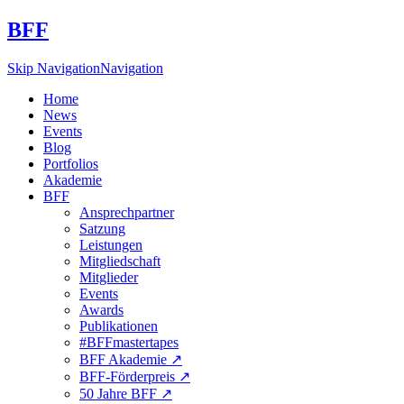
BFF
Skip Navigation
Navigation
Home
News
Events
Blog
Portfolios
Akademie
BFF
Ansprechpartner
Satzung
Leistungen
Mitgliedschaft
Mitglieder
Events
Awards
Publikationen
#BFFmastertapes
BFF Akademie ↗︎
BFF-Förderpreis ↗︎
50 Jahre BFF ↗︎