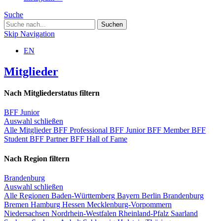
Suche
Skip Navigation
EN
Mitglieder
Nach Mitgliederstatus filtern
BFF Junior
Auswahl schließen
Alle Mitglieder
BFF Professional
BFF Junior
BFF Member
BFF
Student
BFF Partner
BFF Hall of Fame
Nach Region filtern
Brandenburg
Auswahl schließen
Alle Regionen
Baden-Württemberg
Bayern
Berlin
Brandenburg
Bremen
Hamburg
Hessen
Mecklenburg-Vorpommern
Niedersachsen
Nordrhein-Westfalen
Rheinland-Pfalz
Saarland