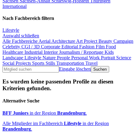
Sachsen
Sachsen-Anhalt
Schleswig-Holstein
Thüringen
International
Nach Fachbereich filtern
Lifestyle
Auswahl schließen
Alle Fachbereiche
Aerial
Architecture
Art Project
Beauty
Campaign
Celebrity
CGI / 3D
Corporate
Editorial
Fashion
Film
Food
Healthcare
Industrial
Interior
Journalism / Reportage
Kids
Landscape
Lifestyle
Nature
People
Personal Work
Portrait
Science
Social Projects
Sports
Stills
Transportation
Travel
Eingabe löschen
Es wurden keine passenden Profile zu diesen
Kriterien gefunden.
Alternative Suche
BFF Juniors
in der Region
Brandenburg
.
Alle Mitglieder im Fachbereich
Lifestyle
in der Region
Brandenburg
.