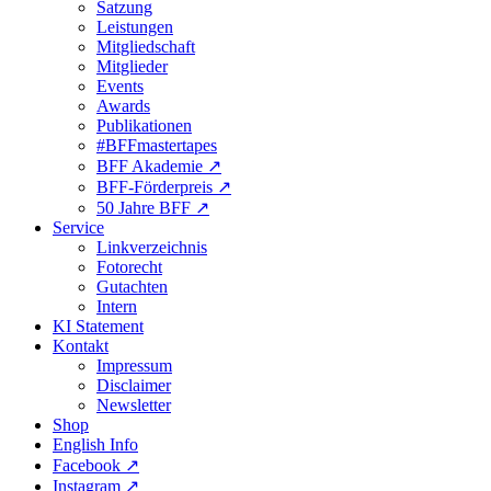
Satzung
Leistungen
Mitgliedschaft
Mitglieder
Events
Awards
Publikationen
#BFFmastertapes
BFF Akademie ↗︎
BFF-Förderpreis ↗︎
50 Jahre BFF ↗︎
Service
Linkverzeichnis
Fotorecht
Gutachten
Intern
KI Statement
Kontakt
Impressum
Disclaimer
Newsletter
Shop
English Info
Facebook ↗︎
Instagram ↗︎