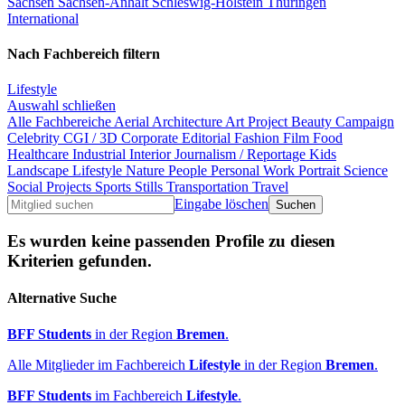
Sachsen
Sachsen-Anhalt
Schleswig-Holstein
Thüringen
International
Nach Fachbereich filtern
Lifestyle
Auswahl schließen
Alle Fachbereiche
Aerial
Architecture
Art Project
Beauty
Campaign
Celebrity
CGI / 3D
Corporate
Editorial
Fashion
Film
Food
Healthcare
Industrial
Interior
Journalism / Reportage
Kids
Landscape
Lifestyle
Nature
People
Personal Work
Portrait
Science
Social Projects
Sports
Stills
Transportation
Travel
Eingabe löschen
Es wurden keine passenden Profile zu diesen
Kriterien gefunden.
Alternative Suche
BFF Students
in der Region
Bremen
.
Alle Mitglieder im Fachbereich
Lifestyle
in der Region
Bremen
.
BFF Students
im Fachbereich
Lifestyle
.