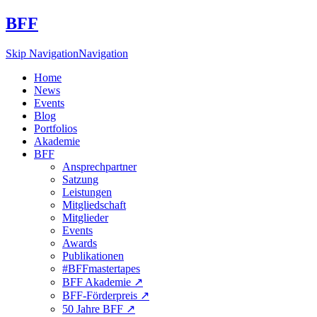
BFF
Skip Navigation
Navigation
Home
News
Events
Blog
Portfolios
Akademie
BFF
Ansprechpartner
Satzung
Leistungen
Mitgliedschaft
Mitglieder
Events
Awards
Publikationen
#BFFmastertapes
BFF Akademie ↗︎
BFF-Förderpreis ↗︎
50 Jahre BFF ↗︎