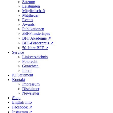
Satzung
Leistungen
Mitgliedschaft
Mitglieder
Events
Awards
Publikationen
#BFFmastertapes
BFF Akademie ↗︎
BFF-Förderpreis ↗︎
50 Jahre BFF ↗︎
Service
Linkverzeichnis
Fotorecht
Gutachten
Intern
KI Statement
Kontakt
Impressum
Disclaimer
Newsletter
Shop
English Info
Facebook ↗︎
Instagram ↗︎