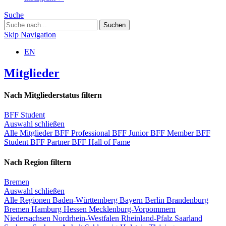
Suche
Skip Navigation
EN
Mitglieder
Nach Mitgliederstatus filtern
BFF Student
Auswahl schließen
Alle Mitglieder
BFF Professional
BFF Junior
BFF Member
BFF
Student
BFF Partner
BFF Hall of Fame
Nach Region filtern
Bremen
Auswahl schließen
Alle Regionen
Baden-Württemberg
Bayern
Berlin
Brandenburg
Bremen
Hamburg
Hessen
Mecklenburg-Vorpommern
Niedersachsen
Nordrhein-Westfalen
Rheinland-Pfalz
Saarland