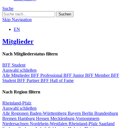
Suche
Skip Navigation
EN
Mitglieder
Nach Mitgliederstatus filtern
BFF Student
Auswahl schließen
Alle Mitglieder
BFF Professional
BFF Junior
BFF Member
BFF
Student
BFF Partner
BFF Hall of Fame
Nach Region filtern
Rheinland-Pfalz
Auswahl schließen
Alle Regionen
Baden-Württemberg
Bayern
Berlin
Brandenburg
Bremen
Hamburg
Hessen
Mecklenburg-Vorpommern
Niedersachsen
Nordrhein-Westfalen
Rheinland-Pfalz
Saarland