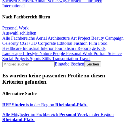
Sachsen
Sachsen-Anhalt
Schleswig-Holstein
Thüringen
International
Nach Fachbereich filtern
Personal Work
Auswahl schließen
Alle Fachbereiche
Aerial
Architecture
Art Project
Beauty
Campaign
Celebrity
CGI / 3D
Corporate
Editorial
Fashion
Film
Food
Healthcare
Industrial
Interior
Journalism / Reportage
Kids
Landscape
Lifestyle
Nature
People
Personal Work
Portrait
Science
Social Projects
Sports
Stills
Transportation
Travel
Eingabe löschen
Es wurden keine passenden Profile zu diesen
Kriterien gefunden.
Alternative Suche
BFF Students
in der Region
Rheinland-Pfalz
.
Alle Mitglieder im Fachbereich
Personal Work
in der Region
Rheinland-Pfalz
.