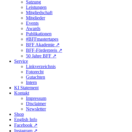
Satzung
Leistungen
Mitgliedschaft
Mitglieder
Events
Awards
Publikationen
#BFFmastertapes
BFF Akademie ↗︎
BFF-Förderpreis ↗︎
50 Jahre BFF ↗︎
Service
Linkverzeichnis
Fotorecht
Gutachten
Intern
KI Statement
Kontakt
Impressum
Disclaimer
Newsletter
Shop
English Info
Facebook ↗︎
Instagram ↗︎