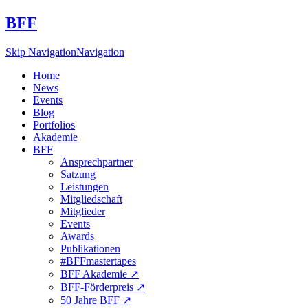
BFF
Skip Navigation
Navigation
Home
News
Events
Blog
Portfolios
Akademie
BFF
Ansprechpartner
Satzung
Leistungen
Mitgliedschaft
Mitglieder
Events
Awards
Publikationen
#BFFmastertapes
BFF Akademie ↗︎
BFF-Förderpreis ↗︎
50 Jahre BFF ↗︎