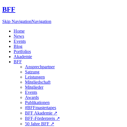
BFF
Skip Navigation
Navigation
Home
News
Events
Blog
Portfolios
Akademie
BFF
Ansprechpartner
Satzung
Leistungen
Mitgliedschaft
Mitglieder
Events
Awards
Publikationen
#BFFmastertapes
BFF Akademie ↗︎
BFF-Förderpreis ↗︎
50 Jahre BFF ↗︎