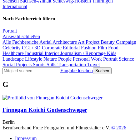
Sachsen
Sachsen-Anhalt
Schleswig-Holstein
Thüringen
International
Nach Fachbereich filtern
Portrait
Auswahl schließen
Alle Fachbereiche
Aerial
Architecture
Art Project
Beauty
Campaign
Celebrity
CGI / 3D
Corporate
Editorial
Fashion
Film
Food
Healthcare
Industrial
Interior
Journalism / Reportage
Kids
Landscape
Lifestyle
Nature
People
Personal Work
Portrait
Science
Social Projects
Sports
Stills
Transportation
Travel
Eingabe löschen
G
Finnegan Koichi Godenschweger
Berlin
Berufsverband Freie Fotografen und Filmgestalter e.V.
© 2026
Impressum