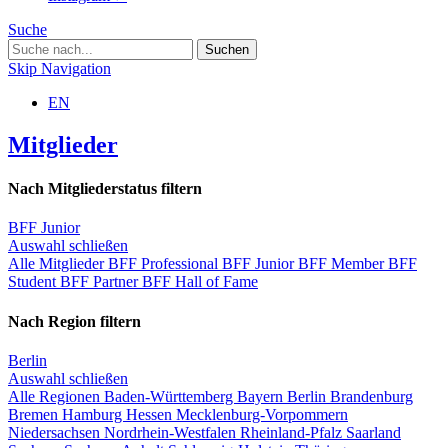
Suche
Skip Navigation
EN
Mitglieder
Nach Mitgliederstatus filtern
BFF Junior
Auswahl schließen
Alle Mitglieder
BFF Professional
BFF Junior
BFF Member
BFF
Student
BFF Partner
BFF Hall of Fame
Nach Region filtern
Berlin
Auswahl schließen
Alle Regionen
Baden-Württemberg
Bayern
Berlin
Brandenburg
Bremen
Hamburg
Hessen
Mecklenburg-Vorpommern
Niedersachsen
Nordrhein-Westfalen
Rheinland-Pfalz
Saarland