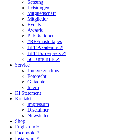
Satzung
Leistungen
Mitgliedschaft
Mitglieder
Events
Awards
Publikationen
#BFFmastertapes
BFF Akademie ↗︎
BFF-Förderpreis ↗︎
50 Jahre BFF ↗︎
Service
Linkverzeichnis
Fotorecht
Gutachten
Intern
KI Statement
Kontakt
Impressum
Disclaimer
Newsletter
Shop
English Info
Facebook ↗︎
Instagram ↗︎