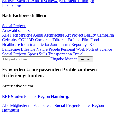
Sachsen
Sachsen-Anhalt
Schleswig-Holstein
Thüringen
International
Nach Fachbereich filtern
Social Projects
Auswahl schließen
Alle Fachbereiche
Aerial
Architecture
Art Project
Beauty
Campaign
Celebrity
CGI / 3D
Corporate
Editorial
Fashion
Film
Food
Healthcare
Industrial
Interior
Journalism / Reportage
Kids
Landscape
Lifestyle
Nature
People
Personal Work
Portrait
Science
Social Projects
Sports
Stills
Transportation
Travel
Eingabe löschen
Es wurden keine passenden Profile zu diesen
Kriterien gefunden.
Alternative Suche
BFF Students
in der Region
Hamburg
.
Alle Mitglieder im Fachbereich
Social Projects
in der Region
Hamburg
.