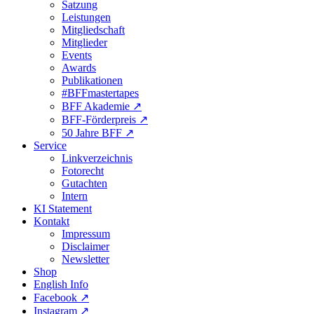
Satzung
Leistungen
Mitgliedschaft
Mitglieder
Events
Awards
Publikationen
#BFFmastertapes
BFF Akademie ↗︎
BFF-Förderpreis ↗︎
50 Jahre BFF ↗︎
Service
Linkverzeichnis
Fotorecht
Gutachten
Intern
KI Statement
Kontakt
Impressum
Disclaimer
Newsletter
Shop
English Info
Facebook ↗︎
Instagram ↗︎