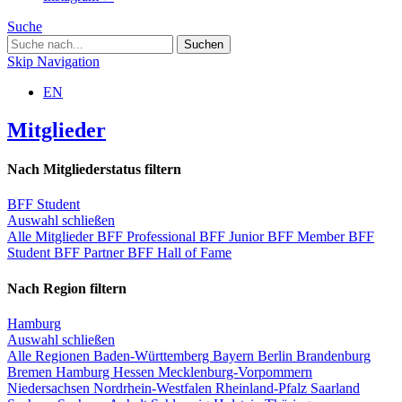
Suche
Skip Navigation
EN
Mitglieder
Nach Mitgliederstatus filtern
BFF Student
Auswahl schließen
Alle Mitglieder
BFF Professional
BFF Junior
BFF Member
BFF
Student
BFF Partner
BFF Hall of Fame
Nach Region filtern
Hamburg
Auswahl schließen
Alle Regionen
Baden-Württemberg
Bayern
Berlin
Brandenburg
Bremen
Hamburg
Hessen
Mecklenburg-Vorpommern
Niedersachsen
Nordrhein-Westfalen
Rheinland-Pfalz
Saarland