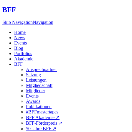
BFF
Skip Navigation
Navigation
Home
News
Events
Blog
Portfolios
Akademie
BFF
Ansprechpartner
Satzung
Leistungen
Mitgliedschaft
Mitglieder
Events
Awards
Publikationen
#BFFmastertapes
BFF Akademie ↗︎
BFF-Förderpreis ↗︎
50 Jahre BFF ↗︎